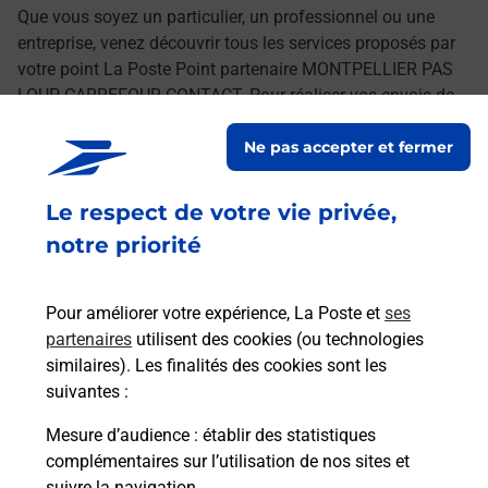
Que vous soyez un particulier, un professionnel ou une
entreprise, venez découvrir tous les services proposés par
votre point La Poste Point partenaire MONTPELLIER PAS
LOUP CARREFOUR CONTACT. Pour réaliser vos envois de
courrier, colis, lettre recommandée ou encore l'achat de
Ne pas accepter et fermer
timbres en quelques clics, rendez-vous sur laposte.fr.
Le respect de votre vie privée,
Retrouvez toutes nos offres en ligne sur notre site
notre priorité
Pour améliorer votre expérience, La Poste et
ses
partenaires
utilisent des cookies (ou technologies
similaires). Les finalités des cookies sont les
suivantes :
Mesure d’audience
: établir des statistiques
complémentaires sur l’utilisation de nos sites et
suivre la navigation.