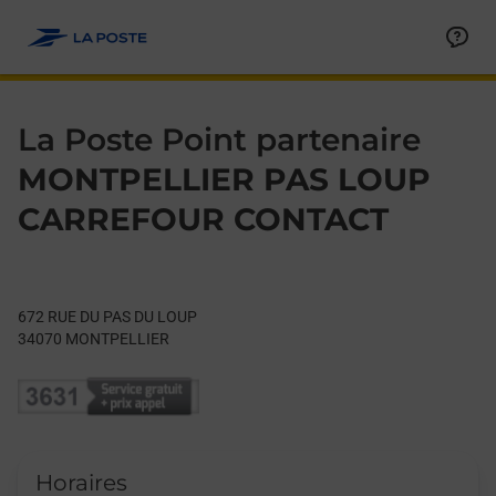
Le lien s'ouvre dans un nouvel onglet
Allez au contenu
Day of the Week
Get directions to La Poste Point partenaire at 672 RUE DU P
Hours
La Poste Point partenaire
MONTPELLIER PAS LOUP
CARREFOUR CONTACT
672 RUE DU PAS DU LOUP
34070
MONTPELLIER
Horaires