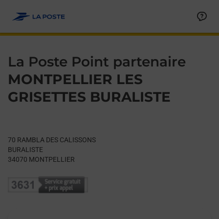
Le lien s'ouvre dans un nouvel onglet
Allez au contenu
Day of the Week
Get directions to La Poste Point partenaire at 70 RAMBLA D
Hours
La Poste Point partenaire
MONTPELLIER LES
GRISETTES BURALISTE
70 RAMBLA DES CALISSONS
BURALISTE
34070
MONTPELLIER