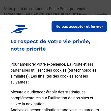
Votre point de contact La Poste Point partenaire
MONTPELLIER LES GRISETTES BURALISTE vous accueille
à MONTPELLIER pour répondre à vos besoins
Ne pas accepter et fermer
d'affranchissement Courrier-Colis.
Le respect de votre vie privée,
Retrouvez toutes nos offres en ligne sur notre site
notre priorité
Pour améliorer votre expérience, La Poste et
ses
partenaires
utilisent des cookies (ou technologies
similaires). Les finalités des cookies sont les
suivantes :
Mesure d’audience
: établir des statistiques
complémentaires sur l’utilisation de nos sites et
suivre la navigation.
Analyse et personnalisation
: analyser les parcours