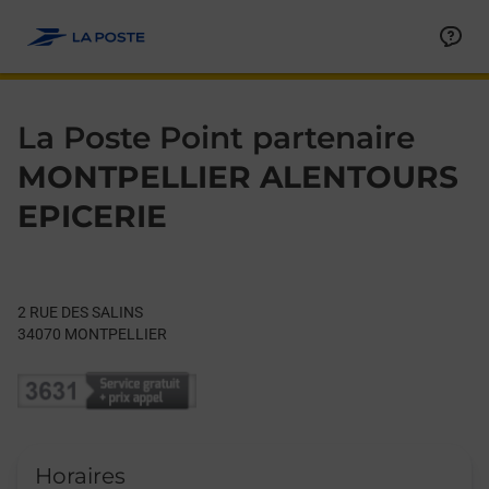
Le lien s'ouvre dans un nouvel onglet
Allez au contenu
Day of the Week
Get directions to La Poste Point partenaire at 2 RUE DES SAL
Hours
La Poste Point partenaire
MONTPELLIER ALENTOURS
EPICERIE
2 RUE DES SALINS
34070
MONTPELLIER
Horaires