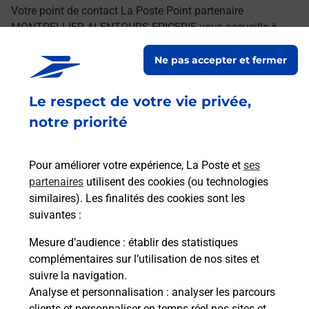
Votre point de contact La Poste Point partenaire
MONTPELLIER ALENTOURS EPICERIE vous accueille à
MONTPELLIER pour répondre à vos besoins
Ne pas accepter et fermer
d'affranchissement Courrier-Colis.
Le respect de votre vie privée,
Retrouvez toutes nos offres en ligne sur notre site
notre priorité
Pour améliorer votre expérience, La Poste et
ses
partenaires
utilisent des cookies (ou technologies
similaires). Les finalités des cookies sont les
suivantes :
Mesure d’audience
: établir des statistiques
complémentaires sur l’utilisation de nos sites et
suivre la navigation.
Analyse et personnalisation
: analyser les parcours
clients et personnaliser en temps réel nos sites et