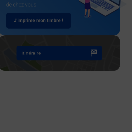
de chez vous
J'imprime mon timbre !
Itinéraire