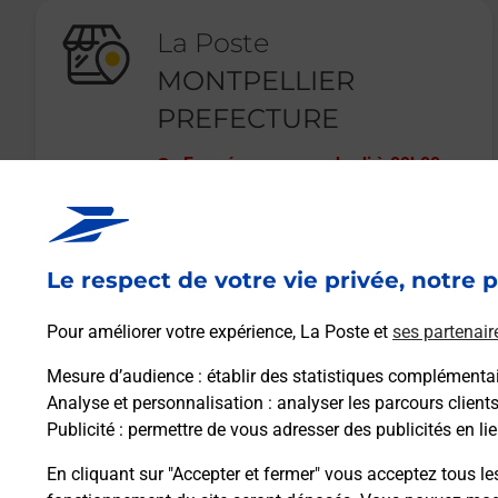
La Poste
MONTPELLIER
PREFECTURE
Fermé
-
ouvre vendredi à
09h00
PL DES MARTYRS DE LA RESISTANCE
34000
MONTPELLIER
Le respect de votre vie privée, notre p
En savoir plus
Pour améliorer votre expérience, La Poste et
ses partenair
Mesure d’audience
: établir des statistiques complémentair
Analyse et personnalisation
: analyser les parcours client
Publicité
: permettre de vous adresser des publicités en lie
En cliquant sur "Accepter et fermer" vous acceptez tous le