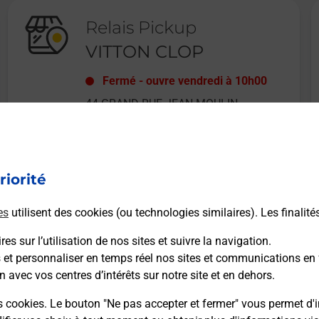
Relais Pickup
VITTON CLOP
Fermé
-
ouvre vendredi à
10h00
44 GRAND RUE JEAN MOULIN
34000
MONTPELLIER
riorité
En savoir plus
es
utilisent des cookies (ou technologies similaires). Les finalité
es sur l’utilisation de nos sites et suivre la navigation.
s et personnaliser en temps réel nos sites et communications en 
n avec vos centres d’intérêts sur notre site et en dehors.
Recherchez un autre point de contact
s cookies. Le bouton "Ne pas accepter et fermer" vous permet d'i