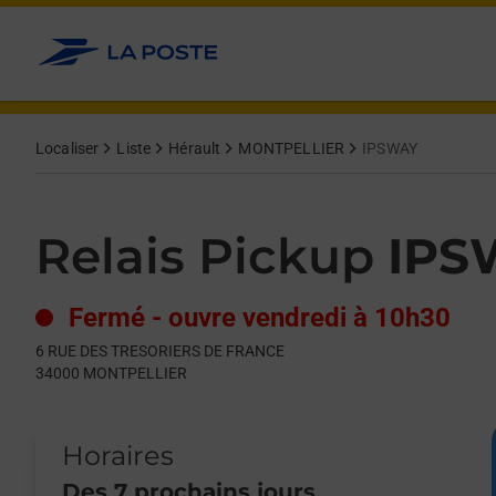
Le lien s'ouvre dans un nouvel onglet
Allez au contenu
Day of the Week
Get directions to Relais Pickup at 6 RUE DES TRESORIERS D
Hours
Localiser
Liste
Hérault
MONTPELLIER
IPSWAY
Relais Pickup
IPS
Fermé
-
ouvre vendredi à
10h30
6 RUE DES TRESORIERS DE FRANCE
34000
MONTPELLIER
Horaires
Des 7 prochains jours