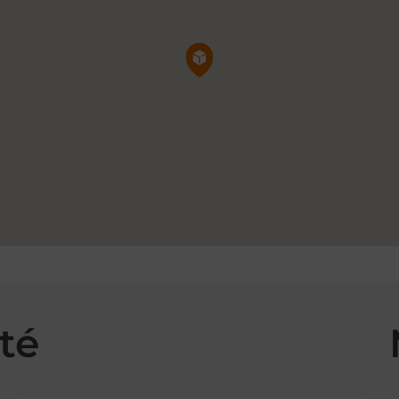
Pin de la carte
té