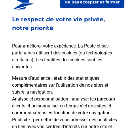
Ne pas accepter et fermer
Fermé
-
ouvre lundi à
08h00
Le respect de votre vie privée,
25 RUE SAINT LOUIS
34000
MONTPELLIER
notre priorité
En savoir plus
Pour améliorer votre expérience, La Poste et
ses
partenaires
utilisent des cookies (ou technologies
Malin !
similaires). Les finalités des cookies sont les
suivantes :
La Poste
Mesure d’audience
: établir des statistiques
en ligne
complémentaires sur l’utilisation de nos sites et
suivre la navigation.
Ouvert 24h/24
Analyse et personnalisation
: analyser les parcours
clients et personnaliser en temps réel nos sites et
En savoir plus
communications en fonction de votre navigation.
Publicité
: permettre de vous adresser des publicités
en lien avec vos centres d’intérêts sur notre site et