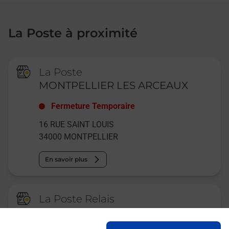
La Poste à proximité
La Poste
MONTPELLIER LES ARCEAUX
Fermeture Temporaire
16 RUE SAINT LOUIS
34000
MONTPELLIER
En savoir plus
La Poste Relais
MONTPELLIER LA ROYALE
BURALISTE