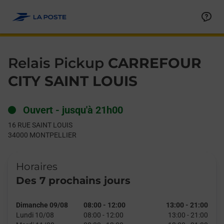
Le lien s'ouvre dans un nouvel onglet
Allez au contenu
Day of the Week
Get directions to Relais Pickup at 16 RUE SAINT LOUIS MONTP
Hours
Relais Pickup
CARREFOUR
CITY SAINT LOUIS
Ouvert
-
jusqu'à
21h00
16 RUE SAINT LOUIS
34000
MONTPELLIER
Horaires
Des 7 prochains jours
Dimanche 09/08
08:00
-
12:00
13:00
-
21:00
Lundi 10/08
08:00
-
12:00
13:00
-
21:00