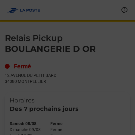
Le lien s'ouvre dans un nouvel onglet
Allez au contenu
Day of the Week
Get directions to Relais Pickup at 12 AVENUE DU PETIT BARD
Hours
Relais Pickup
BOULANGERIE D OR
Fermé
12 AVENUE DU PETIT BARD
34080
MONTPELLIER
Horaires
Des 7 prochains jours
Samedi 08/08
Fermé
Dimanche 09/08
Fermé