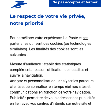
Ne pas accepter et fermer
Ouvert
-
jusqu'à
13h00
Le respect de votre vie privée,
18 AVENUE DES GARRATS
34080
MONTPELLIER
notre priorité
En savoir plus
Pour améliorer votre expérience, La Poste et
ses
partenaires
utilisent des cookies (ou technologies
Malin !
similaires). Les finalités des cookies sont les
suivantes :
La Poste
Mesure d’audience
: établir des statistiques
en ligne
complémentaires sur l’utilisation de nos sites et
suivre la navigation.
Ouvert 24h/24
Analyse et personnalisation
: analyser les parcours
clients et personnaliser en temps réel nos sites et
En savoir plus
communications en fonction de votre navigation.
Publicité
: permettre de vous adresser des publicités
en lien avec vos centres d’intérêts sur notre site et