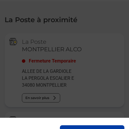
La Poste à proximité
La Poste
MONTPELLIER ALCO
Fermeture Temporaire
ALLEE DE LA GARDIOLE
LA PERGOLA ESCALIER E
34080
MONTPELLIER
En savoir plus
Relais Pickup
ONE PIECE AUTO NL