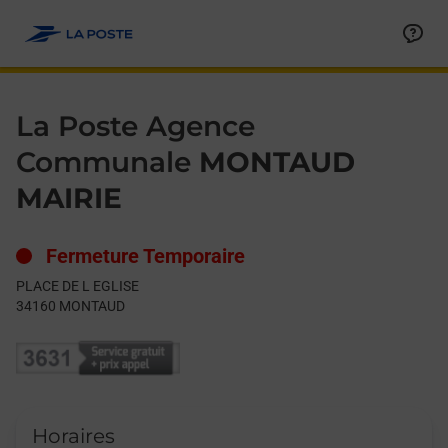
Le lien s'ouvre dans un nouvel onglet
Allez au contenu
Day of the Week
Get directions to La Poste Agence Communale at PLACE DE L
Hours
La Poste Agence
Communale
MONTAUD
MAIRIE
Fermeture Temporaire
PLACE DE L EGLISE
34160
MONTAUD
Horaires