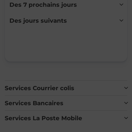
Des 7 prochains jours
Lundi
Fermé
Des jours suivants
Mardi
Fermé
Mercredi
Fermé
Jeudi
Fermé
Vendredi
Fermé
Samedi
Fermé
Dimanche
Fermé
Services Courrier colis
Services Bancaires
Services La Poste Mobile