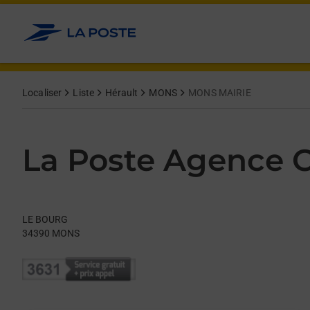
Le lien s'ouvre dans un nouvel onglet
Allez au contenu
Day of the Week
Get directions to La Poste Agence Communale at LE BOURG M
Hours
Localiser
Liste
Hérault
MONS
MONS MAIRIE
La Poste Agence
LE BOURG
34390
MONS