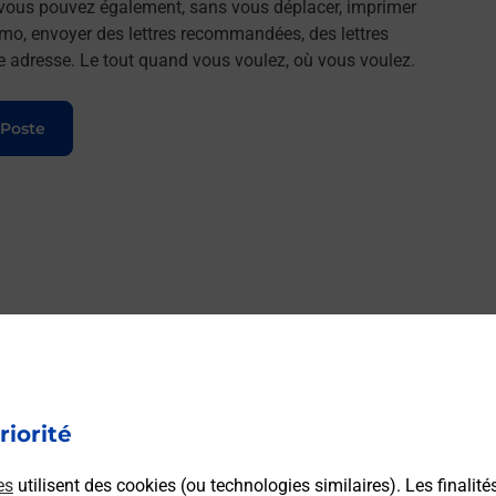
, vous pouvez également, sans vous déplacer, imprimer
imo, envoyer des lettres recommandées, des lettres
lle adresse. Le tout quand vous voulez, où vous voulez.
 Poste
riorité
es
utilisent des cookies (ou technologies similaires). Les finalité