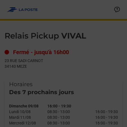
Le lien s'ouvre dans un nouvel onglet
Allez au contenu
Day of the Week
Get directions to Relais Pickup at 23 RUE SADI CARNOT MEZE,
Hours
Relais Pickup
VIVAL
Fermé
-
jusqu'à
16h00
23 RUE SADI CARNOT
34140
MEZE
Horaires
Des 7 prochains jours
Dimanche 09/08
16:00
-
19:30
Lundi 10/08
08:30
-
13:00
16:00
-
19:30
Mardi 11/08
08:30
-
13:00
16:00
-
19:30
Mercredi 12/08
08:30
-
13:00
16:00
-
19:30