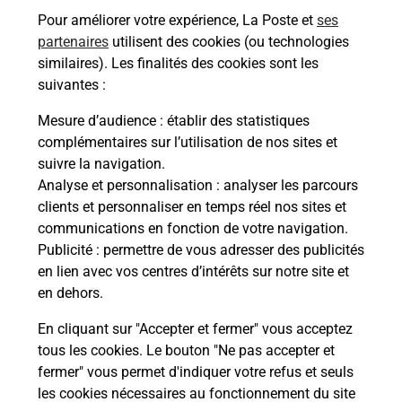
Pour améliorer votre expérience, La Poste et
ses
En savoir plus
partenaires
utilisent des cookies (ou technologies
similaires). Les finalités des cookies sont les
Malin !
suivantes :
Mesure d’audience
: établir des statistiques
La Poste
complémentaires sur l’utilisation de nos sites et
en ligne
suivre la navigation.
Analyse et personnalisation
: analyser les parcours
Ouvert 24h/24
clients et personnaliser en temps réel nos sites et
communications en fonction de votre navigation.
En savoir plus
Publicité
: permettre de vous adresser des publicités
en lien avec vos centres d’intérêts sur notre site et
en dehors.
Recherchez un autre point de contact
En cliquant sur "Accepter et fermer" vous acceptez
tous les cookies. Le bouton "Ne pas accepter et
fermer" vous permet d'indiquer votre refus et seuls
Localiser
Liste
Hérault
MEZE
VIVAL
les cookies nécessaires au fonctionnement du site