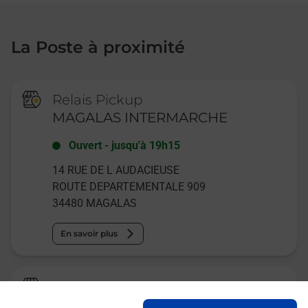
La Poste à proximité
Relais Pickup
MAGALAS INTERMARCHE
Ouvert
-
jusqu'à
19h15
14 RUE DE L AUDACIEUSE
ROUTE DEPARTEMENTALE 909
34480
MAGALAS
En savoir plus
Relais Pickup
MAGALAS TABAC LES DEUX S