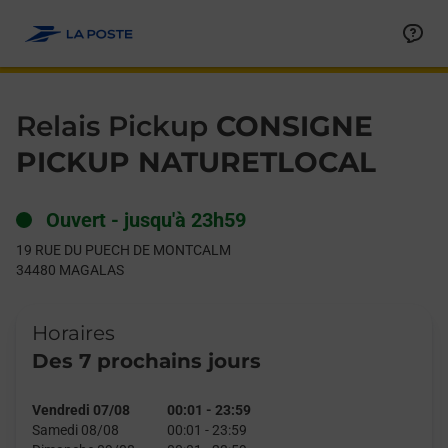
Le lien s'ouvre dans un nouvel onglet
Allez au contenu
Day of the Week
Get directions to Relais Pickup at 19 RUE DU PUECH DE MO
Hours
Relais Pickup
CONSIGNE
PICKUP NATURETLOCAL
Ouvert
-
jusqu'à
23h59
19 RUE DU PUECH DE MONTCALM
34480
MAGALAS
Horaires
Des 7 prochains jours
Vendredi 07/08
00:01
-
23:59
Samedi 08/08
00:01
-
23:59