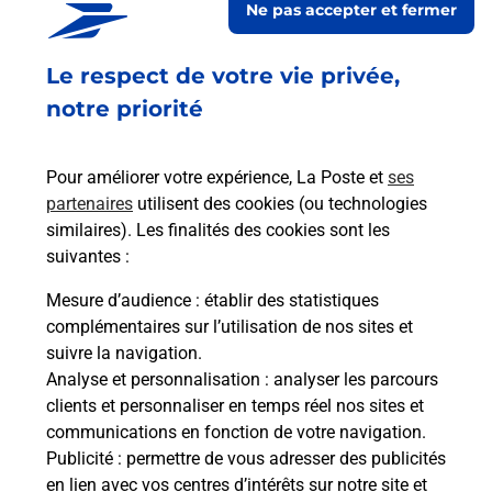
Ne pas accepter et fermer
Ouvert
-
ferme bientôt à
12h15
Le respect de votre vie privée,
7 PLACE NEUVE
34480
MAGALAS
notre priorité
En savoir plus
Pour améliorer votre expérience, La Poste et
ses
partenaires
utilisent des cookies (ou technologies
Malin !
similaires). Les finalités des cookies sont les
suivantes :
La Poste
Mesure d’audience
: établir des statistiques
en ligne
complémentaires sur l’utilisation de nos sites et
suivre la navigation.
Ouvert 24h/24
Analyse et personnalisation
: analyser les parcours
clients et personnaliser en temps réel nos sites et
En savoir plus
communications en fonction de votre navigation.
Publicité
: permettre de vous adresser des publicités
en lien avec vos centres d’intérêts sur notre site et