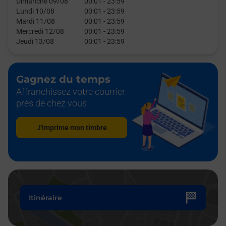
Dimanche 09/08
00:01
-
23:59
Lundi 10/08
00:01
-
23:59
Mardi 11/08
00:01
-
23:59
Mercredi 12/08
00:01
-
23:59
Jeudi 13/08
00:01
-
23:59
Gagnez du temps
Affranchissez votre courrier
près de chez vous
J'imprime mon timbre
Itinéraire