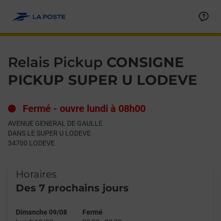
Le lien s'ouvre dans un nouvel onglet
Allez au contenu
Day of the Week
Get directions to Relais Pickup at AVENUE GENERAL DE GAULL
Hours
Relais Pickup
CONSIGNE
PICKUP SUPER U LODEVE
Fermé
-
ouvre lundi à
08h00
AVENUE GENERAL DE GAULLE
DANS LE SUPER U LODEVE
34700
LODEVE
Horaires
Des 7 prochains jours
Dimanche 09/08
Fermé