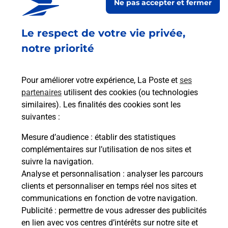
Ne pas accepter et fermer
Fermé
-
ouvre lundi à
09h00
Le respect de votre vie privée,
3 PLACE DU MARCHE
34700
LODEVE
notre priorité
En savoir plus
Pour améliorer votre expérience, La Poste et
ses
partenaires
utilisent des cookies (ou technologies
Malin !
similaires). Les finalités des cookies sont les
suivantes :
La Poste
Mesure d’audience
: établir des statistiques
en ligne
complémentaires sur l’utilisation de nos sites et
suivre la navigation.
Ouvert 24h/24
Analyse et personnalisation
: analyser les parcours
clients et personnaliser en temps réel nos sites et
En savoir plus
communications en fonction de votre navigation.
Publicité
: permettre de vous adresser des publicités
en lien avec vos centres d’intérêts sur notre site et