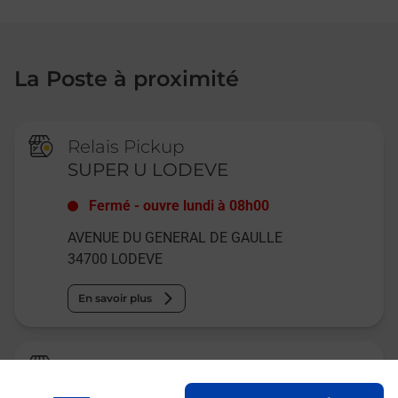
La Poste à proximité
Relais Pickup
SUPER U LODEVE
Fermé
-
ouvre lundi à
08h00
AVENUE DU GENERAL DE GAULLE
34700
LODEVE
En savoir plus
La Poste
LODEVE