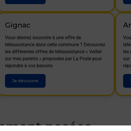
Gignac
A
Vous désirez souscrire à une offre de
Vou
téléassistance dans cette commune ? Découvrez
tél
les différentes offres de téléassistance « Veiller
les 
sur mes parents » proposées par La Poste pour
sur
répondre à vos besoins
rép
Je découvre
mment posées