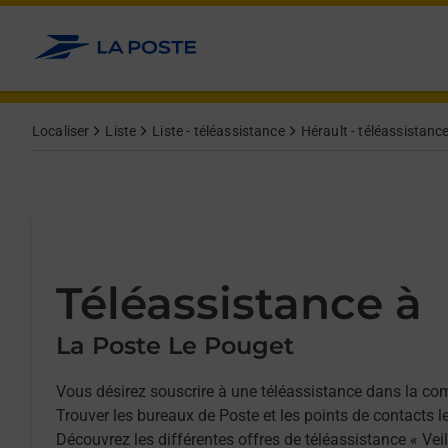
Allez au contenu
Afficher ou masquer la réponse
Afficher ou masquer la réponse
Afficher ou masquer la réponse
Localiser
Liste
Liste - téléassistance
Hérault - téléassistanc
Téléassistance à
La Poste Le Pouget
Vous désirez souscrire à une téléassistance dans la c
Trouver les bureaux de Poste et les points de contacts l
Découvrez les différentes offres de téléassistance « Vei