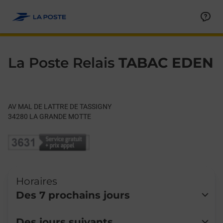
Le lien s'ouvre dans un nouvel onglet
Allez au contenu
Day of the Week
Get directions to La Poste Relais at AV MAL DE LATTRE DE 
Hours
La Poste Relais
TABAC EDEN
AV MAL DE LATTRE DE TASSIGNY
34280
LA GRANDE MOTTE
Horaires
Des 7 prochains jours
Lundi
07:00
-
19:30
Des jours suivants