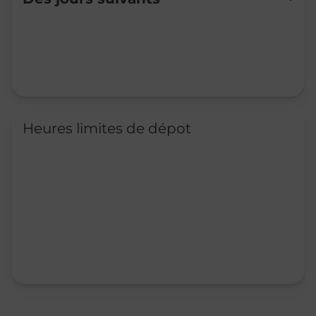
Mardi
07:00
-
19:30
Mercredi
07:00
-
19:30
Jeudi
07:00
-
19:30
Vendredi
07:00
-
19:30
Samedi
08:00
-
19:30
Dimanche
Fermé
Heures limites de dépot