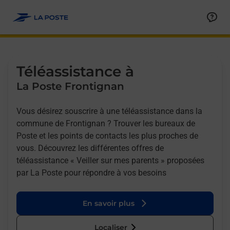
Allez au contenu
Afficher ou masquer la réponse
Afficher ou masquer la réponse
Afficher ou masquer la réponse
Téléassistance à
La Poste Frontignan
Vous désirez souscrire à une téléassistance dans la
commune de Frontignan ? Trouver les bureaux de
Poste et les points de contacts les plus proches de
vous. Découvrez les différentes offres de
téléassistance « Veiller sur mes parents » proposées
par La Poste pour répondre à vos besoins
En savoir plus
Localiser