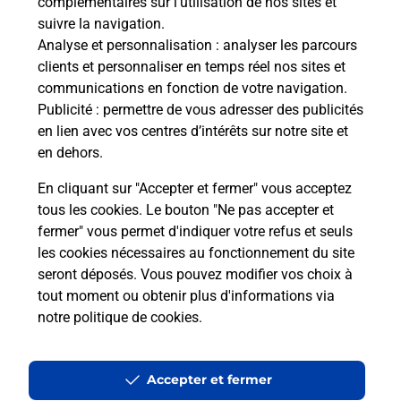
complémentaires sur l’utilisation de nos sites et
suivre la navigation.
Vous cherchez à passer votre code de la route auto
Analyse et personnalisation
: analyser les parcours
ou moto dans la commune Frontignan ? Découvrez
clients et personnaliser en temps réel nos sites et
toutes nos solutions.
communications en fonction de votre navigation.
Publicité
: permettre de vous adresser des publicités
En savoir plus
en lien avec vos centres d’intérêts sur notre site et
en dehors.
En cliquant sur "Accepter et fermer" vous acceptez
tous les cookies. Le bouton "Ne pas accepter et
Localiser
Liste
Liste - téléassistance
fermer" vous permet d'indiquer votre refus et seuls
Hérault - téléassistance
Frontignan - téléassistance
les cookies nécessaires au fonctionnement du site
seront déposés. Vous pouvez modifier vos choix à
tout moment ou obtenir plus d'informations via
notre politique de cookies
.
Plan du site
Accessibilité : partiellement conforme
Accepter et fermer