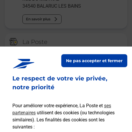
34540
BALARUC LES BAINS
En savoir plus
La Poste
FRONTIGNAN LA PEYRADE
Ne pas accepter et fermer
Fermé
-
ouvre lundi à
09h00
1 RUE DE L ETOILE
Le respect de votre vie privée,
LA PEYRADE
34110
FRONTIGNAN
notre priorité
En savoir plus
Pour améliorer votre expérience, La Poste et
ses
partenaires
utilisent des cookies (ou technologies
Malin !
similaires). Les finalités des cookies sont les
suivantes :