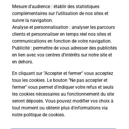
La Poste
Mesure d’audience
: établir des statistiques
en ligne
complémentaires sur l’utilisation de nos sites et
suivre la navigation.
Ouvert 24h/24
Analyse et personnalisation
: analyser les parcours
clients et personnaliser en temps réel nos sites et
En savoir plus
communications en fonction de votre navigation.
Publicité
: permettre de vous adresser des publicités
en lien avec vos centres d’intérêts sur notre site et
Recherchez un autre point de contact
en dehors.
En cliquant sur "Accepter et fermer" vous acceptez
tous les cookies. Le bouton "Ne pas accepter et
Localiser
Liste
Hérault
FRONTIGNAN
fermer" vous permet d'indiquer votre refus et seuls
FRONTIGNAN MAS DE KLE PDC1
les cookies nécessaires au fonctionnement du site
seront déposés. Vous pouvez modifier vos choix à
tout moment ou obtenir plus d'informations via
notre politique de cookies
.
Plan du site