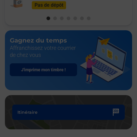
Pas de dépôt
Gagnez du temps
Affranchissez votre courrier
de chez vous
J'imprime mon timbre !
Itinéraire