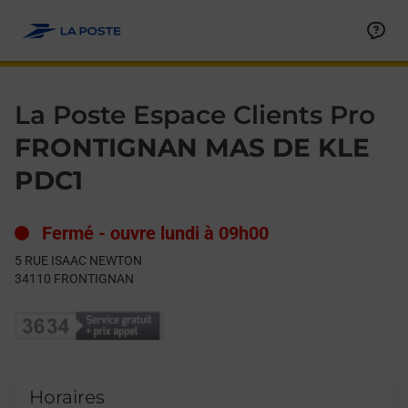
Le lien s'ouvre dans un nouvel onglet
Allez au contenu
Day of the Week
Get directions to La Poste Espace Clients Pro at 5 RUE ISA
Hours
La Poste Espace Clients Pro
FRONTIGNAN MAS DE KLE
PDC1
Fermé
-
ouvre lundi à
09h00
5 RUE ISAAC NEWTON
34110
FRONTIGNAN
Horaires