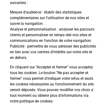
modification de livraison ?
suivantes :
Mesure d’audience
: établir des statistiques
complémentaires sur l’utilisation de nos sites et
Comment La Poste participe-t-elle
suivre la navigation.
à votre sécurité au quotidien ?
Analyse et personnalisation
: analyser les parcours
clients et personnaliser en temps réel nos sites et
communications en fonction de votre navigation.
Puis-je passer mon code de la route
Publicité
: permettre de vous adresser des publicités
avec La Poste et sous quelles
en lien avec vos centres d’intérêts sur notre site et
conditions ?
en dehors.
En cliquant sur "Accepter et fermer" vous acceptez
tous les cookies. Le bouton "Ne pas accepter et
fermer" vous permet d'indiquer votre refus et seuls
Localiser
Liste
Hérault
FRAISSE SUR AGOUT
les cookies nécessaires au fonctionnement du site
seront déposés. Vous pouvez modifier vos choix à
tout moment ou obtenir plus d'informations via
notre politique de cookies
.