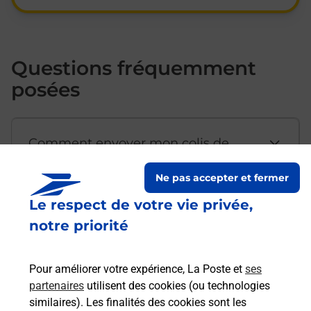
Questions fréquemment
posées
Comment envoyer mon colis de
chez moi ?
Ne pas accepter et fermer
Le respect de votre vie privée,
Est-il possible d’acheter un
notre priorité
emballage directement depuis un
bureau de Poste ?
Pour améliorer votre expérience, La Poste et
ses
partenaires
utilisent des cookies (ou technologies
Comment demander une
similaires). Les finalités des cookies sont les