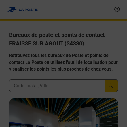
Allez au contenu
Afficher ou masquer la réponse
Afficher ou masquer la réponse
Afficher ou masquer la réponse
Afficher ou masquer la réponse
Afficher ou masquer la réponse
Bureaux de poste et points de contact -
FRAISSE SUR AGOUT (34330)
Retrouvez tous les bureaux de Poste et points de
contact La Poste ou utilisez l'outil de localisation pour
visualiser les points les plus proches de chez vous.
Ville, Département, Code Postal