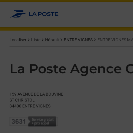
Le lien s'ouvre dans un nouvel onglet
Allez au contenu
Day of the Week
Get directions to La Poste Agence Communale at 159 AVENUE
Hours
Localiser
Liste
Hérault
ENTRE VIGNES
ENTRE VIGNES MA
La Poste Agence
159 AVENUE DE LA BOUVINE
ST CHRISTOL
34400
ENTRE VIGNES