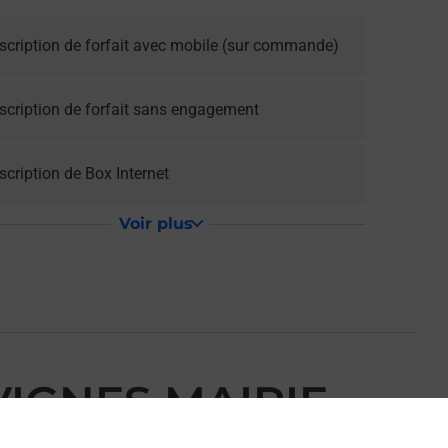
scription de forfait avec mobile (sur commande)
scription de forfait sans engagement
cription de Box Internet
Voir plus
VIGNES MAIRIE