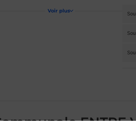
Voir plus
Sou
Sou
Sous
 Communale ENTRE 