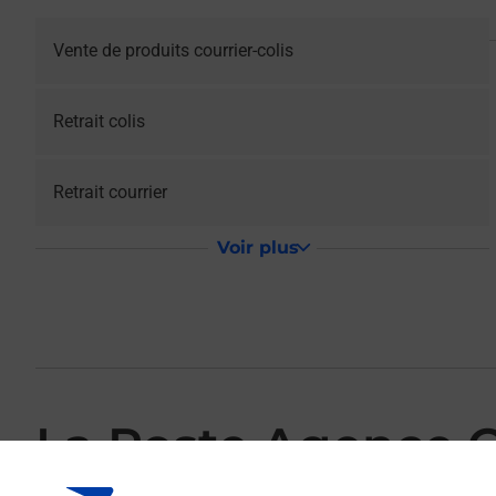
Vente de produits courrier-colis
Retrait colis
Retrait courrier
Voir plus
La Poste Agence