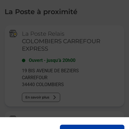
La Poste à proximité
La Poste Relais
COLOMBIERS CARREFOUR
EXPRESS
Ouvert
-
jusqu'à
20h00
19 BIS AVENUE DE BEZIERS
CARREFOUR
34440
COLOMBIERS
En savoir plus
Relais Pickup
MIDI MENUISERIE