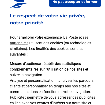
Ne pas accepter et fermer
Fermé
Le respect de votre vie privée,
101 RUE DES ANCIENNES CARRIERES
34440
COLOMBIERS
notre priorité
En savoir plus
Pour améliorer votre expérience, La Poste et
ses
partenaires
utilisent des cookies (ou technologies
Malin !
similaires). Les finalités des cookies sont les
suivantes :
La Poste
Mesure d’audience
: établir des statistiques
en ligne
complémentaires sur l’utilisation de nos sites et
suivre la navigation.
Ouvert 24h/24
Analyse et personnalisation
: analyser les parcours
clients et personnaliser en temps réel nos sites et
En savoir plus
communications en fonction de votre navigation.
Publicité
: permettre de vous adresser des publicités
en lien avec vos centres d’intérêts sur notre site et