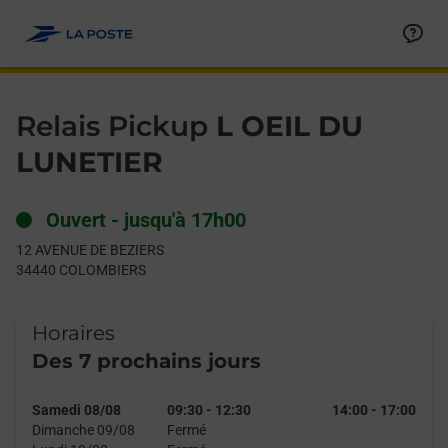
Le lien s'ouvre dans un nouvel onglet
Allez au contenu
Day of the Week
Get directions to Relais Pickup at 12 AVENUE DE BEZIERS CO
Hours
Relais Pickup
L OEIL DU
LUNETIER
Ouvert
-
jusqu'à
17h00
12 AVENUE DE BEZIERS
34440
COLOMBIERS
Horaires
Des 7 prochains jours
Samedi 08/08
09:30
-
12:30
14:00
-
17:00
Dimanche 09/08
Fermé