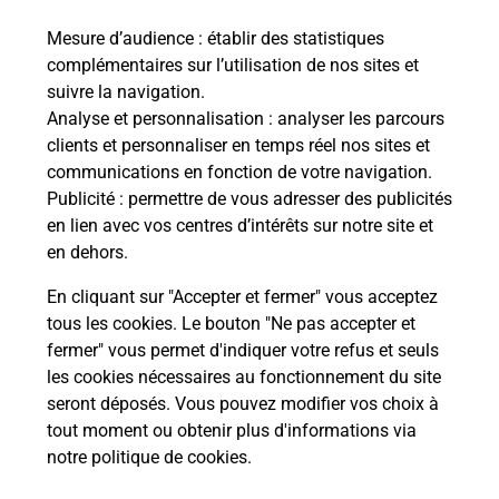
En savoir plus
Mesure d’audience
: établir des statistiques
complémentaires sur l’utilisation de nos sites et
En savoir plus
suivre la navigation.
Envoyer un colis
Analyse et personnalisation
: analyser les parcours
clients et personnaliser en temps réel nos sites et
Vous souhaitez envoyer un colis depuis :
communications en fonction de votre navigation.
CLAPIERS (34830) ? Découvrez toutes les
Publicité
: permettre de vous adresser des publicités
solutions proposées par La Poste.
en lien avec vos centres d’intérêts sur notre site et
en dehors.
En savoir plus
En cliquant sur "Accepter et fermer" vous acceptez
tous les cookies. Le bouton "Ne pas accepter et
fermer" vous permet d'indiquer votre refus et seuls
Localiser
Liste
Hérault
CLAPIERS
CLAPIERS
les cookies nécessaires au fonctionnement du site
seront déposés. Vous pouvez modifier vos choix à
tout moment ou obtenir plus d'informations via
notre politique de cookies
.
Plan du site