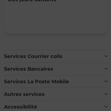
Mardi
Fermé
Mercredi
Fermé
Jeudi
Fermé
Vendredi
Fermé
Samedi
Fermé
Dimanche
Fermé
Services Courrier colis
Services Bancaires
Services La Poste Mobile
Autres services
Accessibilité