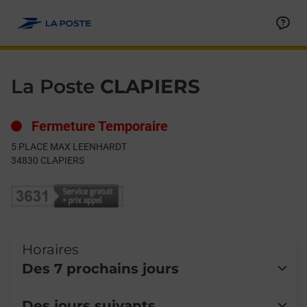
Le lien s'ouvre dans un nouvel onglet
Allez au contenu
Day of the Week
Get directions to La Poste at 5 PLACE MAX LEENHARDT CLAPI
Hours
La Poste
CLAPIERS
Fermeture Temporaire
5 PLACE MAX LEENHARDT
34830
CLAPIERS
Horaires
Des 7 prochains jours
Lundi
Fermé
Des jours suivants