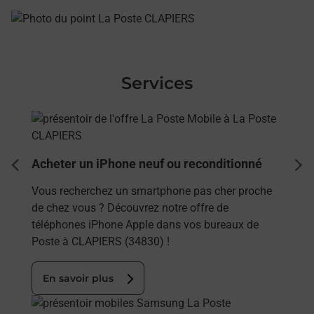
Services
En savoir plus
Acheter un iPhone neuf ou reconditionné
dent
sui
Vous recherchez un smartphone pas cher proche
de chez vous ? Découvrez notre offre de
téléphones iPhone Apple dans vos bureaux de
Poste à CLAPIERS (34830) !
En savoir plus
En savoir plus