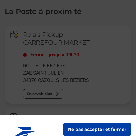
La Poste à proximité
Relais Pickup
CARREFOUR MARKET
Fermé
-
jusqu'à
09h30
ROUTE DE BEZIERS
ZAE SAINT JULIEN
34370
CAZOULS LES BEZIERS
En savoir plus
Relais Pickup
MERCERIE CHABBERT
Ne pas accepter et fermer