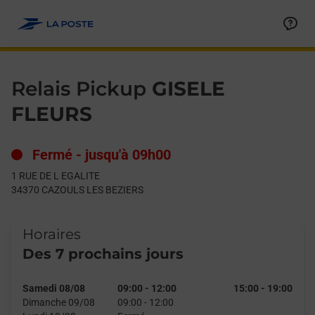
Le lien s'ouvre dans un nouvel onglet
Allez au contenu
Day of the Week
Get directions to Relais Pickup at 1 RUE DE L EGALITE CAZOU
Hours
Relais Pickup
GISELE
FLEURS
Fermé
-
jusqu'à
09h00
1 RUE DE L EGALITE
34370
CAZOULS LES BEZIERS
Horaires
Des 7 prochains jours
Samedi 08/08
09:00
-
12:00
15:00
-
19:00
Dimanche 09/08
09:00
-
12:00