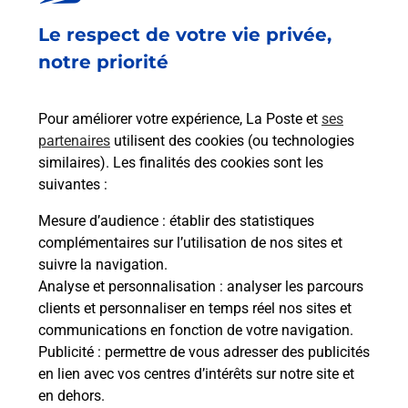
Fermé
-
jusqu'à
09h00
Le respect de votre vie privée,
1 AVENUE JEAN JAURES
34370
CAZOULS LES BEZIERS
notre priorité
En savoir plus
Pour améliorer votre expérience, La Poste et
ses
partenaires
utilisent des cookies (ou technologies
Malin !
similaires). Les finalités des cookies sont les
suivantes :
La Poste
Mesure d’audience
: établir des statistiques
en ligne
complémentaires sur l’utilisation de nos sites et
suivre la navigation.
Ouvert 24h/24
Analyse et personnalisation
: analyser les parcours
clients et personnaliser en temps réel nos sites et
En savoir plus
communications en fonction de votre navigation.
Publicité
: permettre de vous adresser des publicités
en lien avec vos centres d’intérêts sur notre site et
Recherchez un autre point de contact
en dehors.