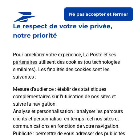
Ne pas accepter et fermer
Le respect de votre vie privée,
Questions fréquemment
notre priorité
posées
Pour améliorer votre expérience, La Poste et
ses
partenaires
utilisent des cookies (ou technologies
La téléassistance classique avec
similaires). Les finalités des cookies sont les
médaillon d’alarme qu’est ce que
suivantes :
c’est ?
Mesure d’audience
: établir des statistiques
complémentaires sur l’utilisation de nos sites et
Comment fonctionne la
suivre la navigation.
téléassistance classique ?
Analyse et personnalisation
: analyser les parcours
clients et personnaliser en temps réel nos sites et
communications en fonction de votre navigation.
Publicité
: permettre de vous adresser des publicités
Comment est installée la