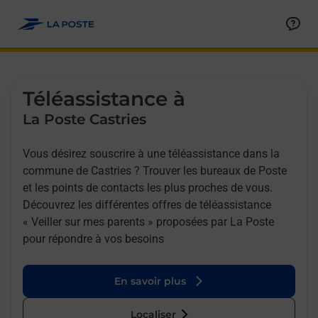
Allez au contenu
Afficher ou masquer la réponse
Afficher ou masquer la réponse
Afficher ou masquer la réponse
Téléassistance à
La Poste Castries
Vous désirez souscrire à une téléassistance dans la
commune de Castries ? Trouver les bureaux de Poste
et les points de contacts les plus proches de vous.
Découvrez les différentes offres de téléassistance
« Veiller sur mes parents » proposées par La Poste
pour répondre à vos besoins
En savoir plus
Localiser