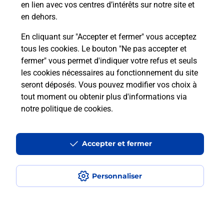
en lien avec vos centres d’intérêts sur notre site et
téléassistance classique ?
en dehors.
En cliquant sur "Accepter et fermer" vous acceptez
tous les cookies. Le bouton "Ne pas accepter et
Localiser
Liste
Liste - téléassistance
fermer" vous permet d'indiquer votre refus et seuls
Hérault - téléassistance
Castries - téléassistance
les cookies nécessaires au fonctionnement du site
seront déposés. Vous pouvez modifier vos choix à
tout moment ou obtenir plus d'informations via
notre politique de cookies
.
Plan du site
Accessibilité : partiellement conforme
Accepter et fermer
Conditions contractuelles
Personnaliser
Mentions légales
Données personnelles et cookies