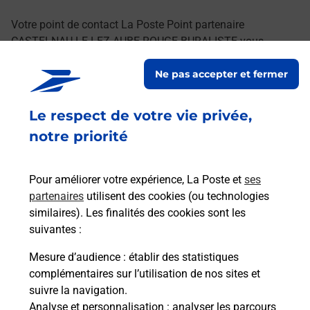
Votre point de contact La Poste Point partenaire
CASTELNAU LE LEZ AUBE ROUGE BURALISTE vous
accueille à CASTELNAU LE LEZ pour répondre à vos
Ne pas accepter et fermer
besoins d'affranchissement Courrier-Colis.
Le respect de votre vie privée,
Retrouvez toutes nos offres en ligne sur notre site
notre priorité
Pour améliorer votre expérience, La Poste et
ses
partenaires
utilisent des cookies (ou technologies
similaires). Les finalités des cookies sont les
suivantes :
Mesure d’audience
: établir des statistiques
complémentaires sur l’utilisation de nos sites et
suivre la navigation.
Analyse et personnalisation
: analyser les parcours