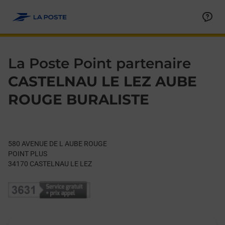
Le lien s'ouvre dans un nouvel onglet
Allez au contenu
Day of the Week
Get directions to La Poste Point partenaire at 580 AVENUE 
Hours
La Poste Point partenaire
CASTELNAU LE LEZ AUBE
ROUGE BURALISTE
580 AVENUE DE L AUBE ROUGE
POINT PLUS
34170
CASTELNAU LE LEZ