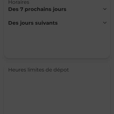
Horaires
Des 7 prochains jours
Lundi
Fermé
Des jours suivants
Mardi
Fermé
Mercredi
Fermé
Jeudi
Fermé
Vendredi
07:00
-
18:30
Samedi
07:30
-
18:30
Dimanche
Fermé
Heures limites de dépot