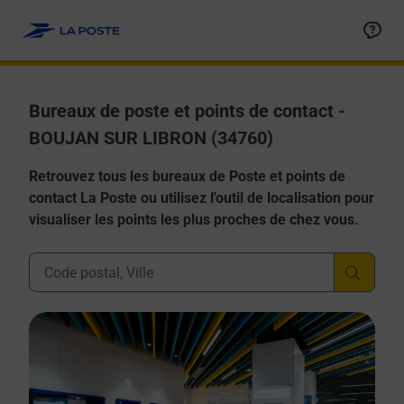
Allez au contenu
Afficher ou masquer la réponse
Afficher ou masquer la réponse
Afficher ou masquer la réponse
Afficher ou masquer la réponse
Afficher ou masquer la réponse
Bureaux de poste et points de contact -
BOUJAN SUR LIBRON (34760)
Retrouvez tous les bureaux de Poste et points de
contact La Poste ou utilisez l'outil de localisation pour
visualiser les points les plus proches de chez vous.
Ville, Département, Code Postal