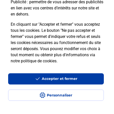
Puis-je passer mon code de la route
Publicité
: permettre de vous adresser des publicités
avec La Poste et sous quelles
en lien avec vos centres d’intérêts sur notre site et
conditions ?
en dehors.
En cliquant sur "Accepter et fermer" vous acceptez
tous les cookies. Le bouton "Ne pas accepter et
fermer" vous permet d'indiquer votre refus et seuls
Localiser
Liste
Hérault
BOUJAN SUR LIBRON
les cookies nécessaires au fonctionnement du site
seront déposés. Vous pouvez modifier vos choix à
tout moment ou obtenir plus d'informations via
notre politique de cookies
.
Plan du site
Accessibilité : partiellement conforme
Accepter et fermer
Conditions contractuelles
Personnaliser
Mentions légales
Données personnelles et cookies