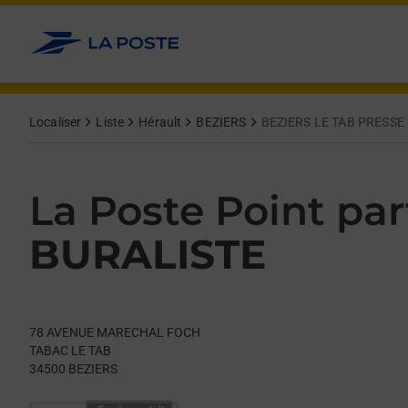
Le lien s'ouvre dans un nouvel onglet
Allez au contenu
Day of the Week
Get directions to La Poste Point partenaire at 78 AVENUE MA
Hours
Localiser
Liste
Hérault
BEZIERS
BEZIERS LE TAB PRESSE
La Poste Point par
BURALISTE
78 AVENUE MARECHAL FOCH
TABAC LE TAB
34500
BEZIERS