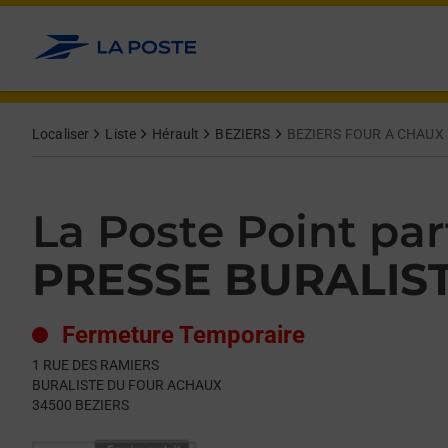
Le lien s'ouvre dans un nouvel onglet
Allez au contenu
Day of the Week
Get directions to La Poste Point partenaire at 1 RUE DES RAMI
Hours
Localiser
Liste
Hérault
BEZIERS
BEZIERS FOUR A CHAUX
La Poste Point par
PRESSE BURALIS
Fermeture Temporaire
1 RUE DES RAMIERS
BURALISTE DU FOUR ACHAUX
34500
BEZIERS