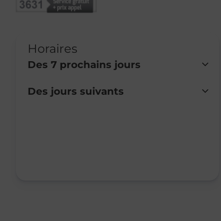
Horaires
Des 7 prochains jours
Des jours suivants
Lundi
Fermé
Mardi
Fermé
Mercredi
Fermé
Jeudi
Fermé
Vendredi
Fermé
Samedi
Fermé
Dimanche
Fermé