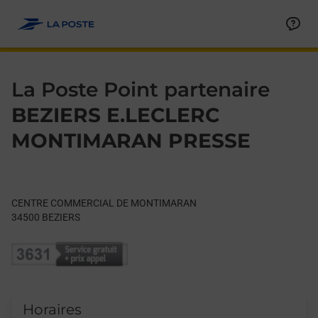
Le lien s'ouvre dans un nouvel onglet
Allez au contenu
Day of the Week
Get directions to La Poste Point partenaire at CENTRE COM
Hours
La Poste Point partenaire
BEZIERS E.LECLERC
MONTIMARAN PRESSE
CENTRE COMMERCIAL DE MONTIMARAN
34500
BEZIERS
Horaires