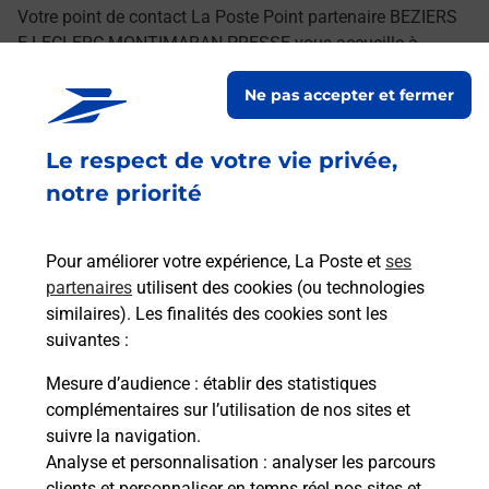
Votre point de contact La Poste Point partenaire BEZIERS
E.LECLERC MONTIMARAN PRESSE vous accueille à
BEZIERS pour répondre à vos besoins d'affranchissement
Ne pas accepter et fermer
Courrier-Colis.
Le respect de votre vie privée,
Retrouvez toutes nos offres en ligne sur notre site
notre priorité
Pour améliorer votre expérience, La Poste et
ses
partenaires
utilisent des cookies (ou technologies
similaires). Les finalités des cookies sont les
suivantes :
Mesure d’audience
: établir des statistiques
complémentaires sur l’utilisation de nos sites et
suivre la navigation.
Analyse et personnalisation
: analyser les parcours
clients et personnaliser en temps réel nos sites et