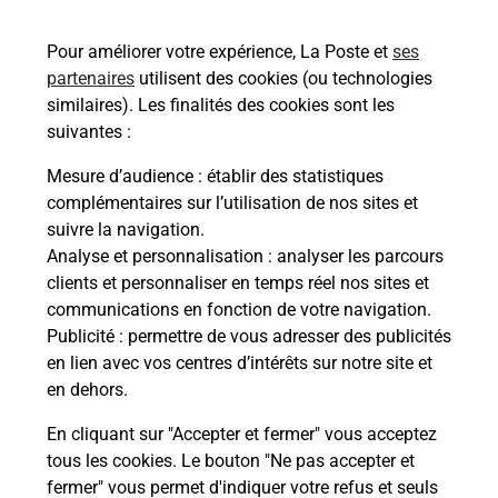
34230
TRESSAN
Pour améliorer votre expérience, La Poste et
ses
En savoir plus
partenaires
utilisent des cookies (ou technologies
similaires). Les finalités des cookies sont les
Malin !
suivantes :
Mesure d’audience
: établir des statistiques
La Poste
complémentaires sur l’utilisation de nos sites et
en ligne
suivre la navigation.
Analyse et personnalisation
: analyser les parcours
Ouvert 24h/24
clients et personnaliser en temps réel nos sites et
communications en fonction de votre navigation.
En savoir plus
Publicité
: permettre de vous adresser des publicités
en lien avec vos centres d’intérêts sur notre site et
en dehors.
Recherchez un autre point de contact
En cliquant sur "Accepter et fermer" vous acceptez
tous les cookies. Le bouton "Ne pas accepter et
fermer" vous permet d'indiquer votre refus et seuls