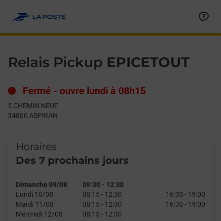
Le lien s'ouvre dans un nouvel onglet
Allez au contenu
Day of the Week
Get directions to Relais Pickup at 5 CHEMIN NEUF ASPIRAN,
Hours
Relais Pickup
EPICETOUT
Fermé
-
ouvre lundi à
08h15
5 CHEMIN NEUF
34800
ASPIRAN
Horaires
Des 7 prochains jours
Dimanche 09/08
09:30
-
12:30
Lundi 10/08
08:15
-
12:30
16:30
-
19:00
Mardi 11/08
08:15
-
12:30
16:30
-
19:00
Mercredi 12/08
08:15
-
12:30