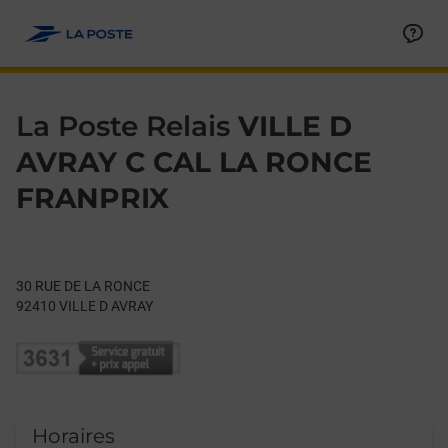
Le lien s'ouvre dans un nouvel onglet
Allez au contenu
Day of the Week
Get directions to La Poste Relais at 30 RUE DE LA RONCE VILL
Hours
La Poste Relais
VILLE D
AVRAY C CAL LA RONCE
FRANPRIX
30 RUE DE LA RONCE
92410
VILLE D AVRAY
Horaires