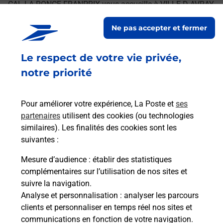
CAL LA RONCE FRANPRIX vous accueille à VILLE D AVRAY
pour répondre à vos besoins d'affranchissement Courrier-
Ne pas accepter et fermer
Colis.
Le respect de votre vie privée,
Retrouvez toutes nos offres en ligne sur notre site
notre priorité
Pour améliorer votre expérience, La Poste et
ses
partenaires
utilisent des cookies (ou technologies
similaires). Les finalités des cookies sont les
suivantes :
Mesure d’audience
: établir des statistiques
complémentaires sur l’utilisation de nos sites et
suivre la navigation.
Analyse et personnalisation
: analyser les parcours
clients et personnaliser en temps réel nos sites et
communications en fonction de votre navigation.