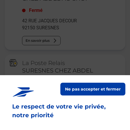
Fermé
42 RUE JACQUES DECOUR
92150
SURESNES
En savoir plus
La Poste Relais
SURESNES CHEZ ABDEL
SUPERETTE
Ne pas accepter et fermer
Fermeture Temporaire
42 RUE JACQUES DECOUR
Le respect de votre vie privée,
LA POSTE RELAIS CHEZ ABDEL
92150
SURESNES
notre priorité
En savoir plus