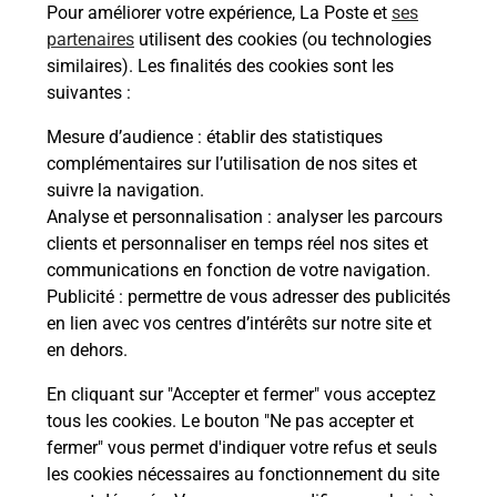
Pour améliorer votre expérience, La Poste et
ses
partenaires
utilisent des cookies (ou technologies
Malin !
similaires). Les finalités des cookies sont les
suivantes :
La Poste
Mesure d’audience
: établir des statistiques
en ligne
complémentaires sur l’utilisation de nos sites et
suivre la navigation.
Ouvert 24h/24
Analyse et personnalisation
: analyser les parcours
clients et personnaliser en temps réel nos sites et
En savoir plus
communications en fonction de votre navigation.
Publicité
: permettre de vous adresser des publicités
en lien avec vos centres d’intérêts sur notre site et
Recherchez un autre point de contact
en dehors.
En cliquant sur "Accepter et fermer" vous acceptez
tous les cookies. Le bouton "Ne pas accepter et
Localiser
Liste
Hauts-de-Seine
SURESNES
fermer" vous permet d'indiquer votre refus et seuls
CONSIGNE PICKUP U EXPRESS SURESNES
les cookies nécessaires au fonctionnement du site