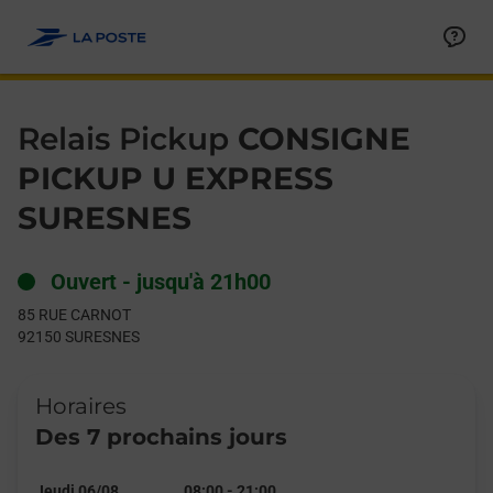
Le lien s'ouvre dans un nouvel onglet
Allez au contenu
Day of the Week
Get directions to Relais Pickup at 85 RUE CARNOT SURESNES,
Hours
Relais Pickup
CONSIGNE
PICKUP U EXPRESS
SURESNES
Ouvert
-
jusqu'à
21h00
85 RUE CARNOT
92150
SURESNES
Horaires
Des 7 prochains jours
Jeudi 06/08
08:00
-
21:00