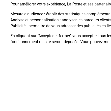
Pour améliorer votre expérience, La Poste et
ses partenair
Mesure d’audience
: établir des statistiques complémentair
Analyse et personnalisation
: analyser les parcours client
Questions fréque
Publicité
: permettre de vous adresser des publicités en lie
En cliquant sur "Accepter et fermer" vous acceptez tous le
fonctionnement du site seront déposés. Vous pouvez modi
Quel est le prix d’une numérisati
Où faire des numérisations à pro
Comment numériser un docume