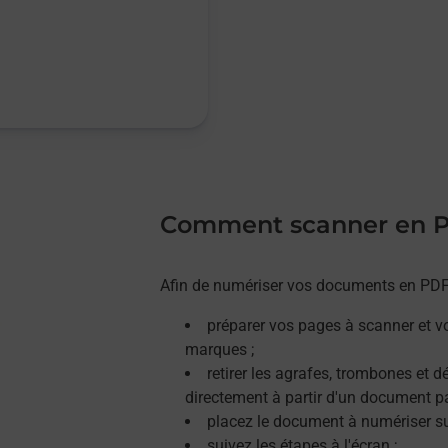
Comment scanner en 
Afin de numériser vos documents en PDF, 
préparer vos pages à scanner et v
marques ;
retirer les agrafes, trombones et 
directement à partir d'un document p
placez le document à numériser sur
suivez les étapes à l'écran ;