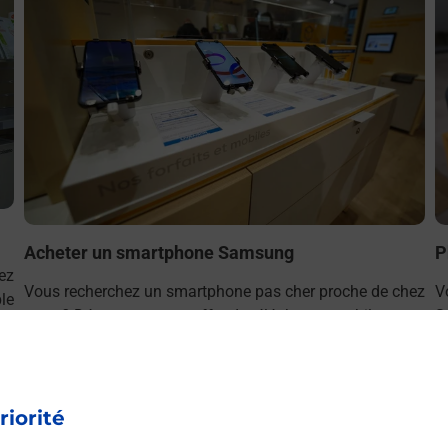
Acheter un smartphone Samsung
P
ez
Vous recherchez un smartphone pas cher proche de chez
V
le
vous ? Découvrez notre offre de téléphones mobiles
S
0)
Samsung dans vos bureaux de Poste à NEUILLY
v
SABLONS (92200) !
riorité
En savoir plus