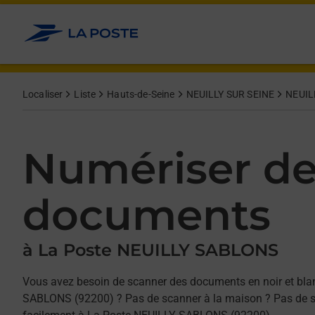
Allez au contenu
Afficher ou masquer la réponse
Afficher ou masquer la réponse
Afficher ou masquer la réponse
Localiser
Liste
Hauts-de-Seine
NEUILLY SUR SEINE
NEUIL
Numériser d
documents
à La Poste NEUILLY SABLONS
Vous avez besoin de scanner des documents en noir et bla
SABLONS (92200) ? Pas de scanner à la maison ? Pas de so