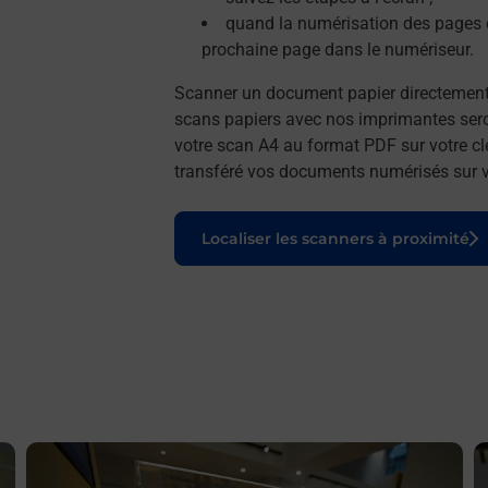
quand la numérisation des pages e
prochaine page dans le numériseur.
Scanner un document papier directemen
scans papiers avec nos imprimantes seron
votre scan A4 au format PDF sur votre cl
transféré vos documents numérisés sur vo
Le lien s'ouvre dans un nouvel onglet
Localiser les scanners à proximité
En savoir plus
E