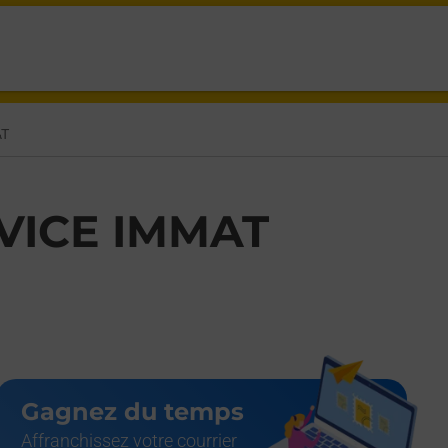
EMENCEAU NANTERRE,
AT
VICE IMMAT
Gagnez du temps
Affranchissez votre courrier