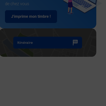
de chez vous
J'imprime mon timbre !
Itinéraire