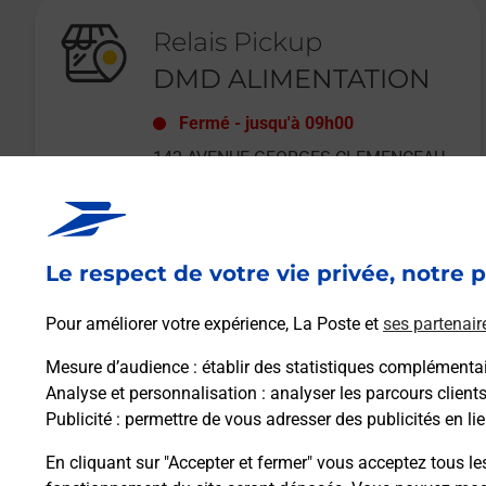
Relais Pickup
DMD ALIMENTATION
Fermé
-
jusqu'à
09h00
142 AVENUE GEORGES CLEMENCEAU
92000
NANTERRE
Le respect de votre vie privée, notre p
En savoir plus
Pour améliorer votre expérience, La Poste et
ses partenair
Mesure d’audience
: établir des statistiques complémentair
Analyse et personnalisation
: analyser les parcours client
Publicité
: permettre de vous adresser des publicités en lie
En cliquant sur "Accepter et fermer" vous acceptez tous le