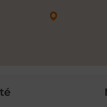
Pin de la carte
té