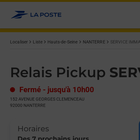
Le lien s'ouvre dans un nouvel onglet
Allez au contenu
Day of the Week
Get directions to Relais Pickup at 152 AVENUE GEORGES CL
Hours
Localiser
Liste
Hauts-de-Seine
NANTERRE
SERVICE IMM
Relais Pickup
SER
Fermé
-
jusqu'à
10h00
152 AVENUE GEORGES CLEMENCEAU
92000
NANTERRE
Horaires
Des 7 prochains jours