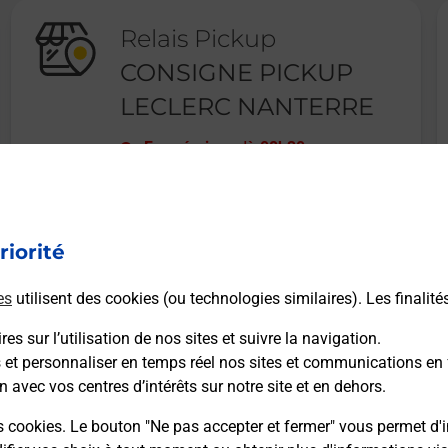
Relais Pickup
CONSIGNE PICKUP
LECLERC NANTERRE
Fermé
-
jusqu'à
08h30
99 RUE PAUL VAILLANT COUTURIER
92000
NANTERRE
riorité
En savoir plus
es
utilisent des cookies (ou technologies similaires). Les finalité
es sur l’utilisation de nos sites et suivre la navigation.
s et personnaliser en temps réel nos sites et communications en 
n avec vos centres d’intérêts sur notre site et en dehors.
Recherchez un autre point de contact
s cookies. Le bouton "Ne pas accepter et fermer" vous permet d'i