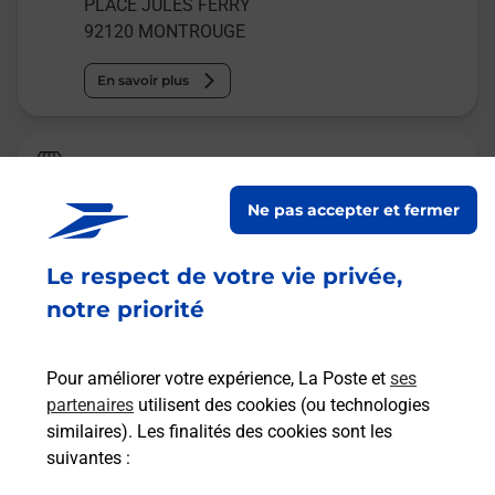
PLACE JULES FERRY
92120
MONTROUGE
En savoir plus
Relais Pickup
LEVANT
Ne pas accepter et fermer
Fermé
Le respect de votre vie privée,
128 AVENUE ARISTIDE BRIAND
92120
MONTROUGE
notre priorité
En savoir plus
Pour améliorer votre expérience, La Poste et
ses
partenaires
utilisent des cookies (ou technologies
Malin !
similaires). Les finalités des cookies sont les
suivantes :
La Poste