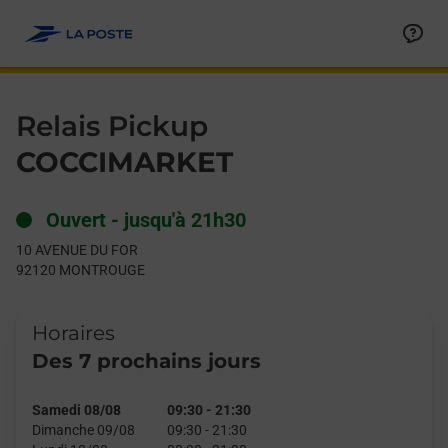
Le lien s'ouvre dans un nouvel onglet
Allez au contenu
Day of the Week
Get directions to Relais Pickup at 10 AVENUE DU FOR MONTRO
Hours
Relais Pickup
COCCIMARKET
Ouvert
-
jusqu'à
21h30
10 AVENUE DU FOR
92120
MONTROUGE
Horaires
Des 7 prochains jours
Samedi 08/08
09:30
-
21:30
Dimanche 09/08
09:30
-
21:30