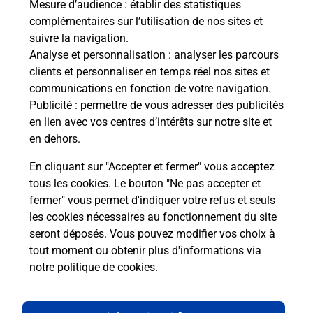
Mesure d’audience
: établir des statistiques
en ligne
complémentaires sur l’utilisation de nos sites et
suivre la navigation.
Ouvert 24h/24
Analyse et personnalisation
: analyser les parcours
clients et personnaliser en temps réel nos sites et
En savoir plus
communications en fonction de votre navigation.
Publicité
: permettre de vous adresser des publicités
en lien avec vos centres d’intérêts sur notre site et
Recherchez un autre point de contact
en dehors.
En cliquant sur "Accepter et fermer" vous acceptez
tous les cookies. Le bouton "Ne pas accepter et
Localiser
Liste
Hauts-de-Seine
MONTROUGE
fermer" vous permet d'indiquer votre refus et seuls
COCCIMARKET
les cookies nécessaires au fonctionnement du site
seront déposés. Vous pouvez modifier vos choix à
tout moment ou obtenir plus d'informations via
notre politique de cookies
.
Plan du site