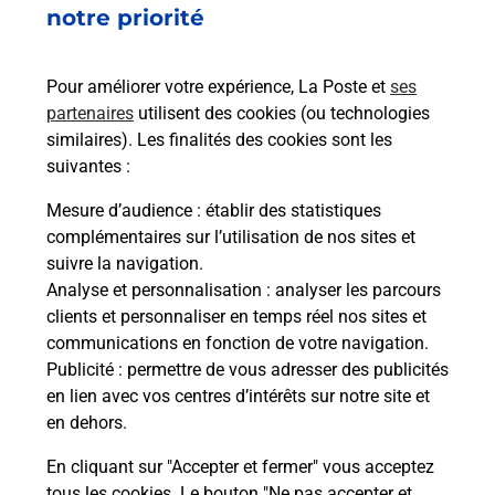
92320
CHATILLON
notre priorité
En savoir plus
Pour améliorer votre expérience, La Poste et
ses
partenaires
utilisent des cookies (ou technologies
Malin !
similaires). Les finalités des cookies sont les
suivantes :
La Poste
Mesure d’audience
: établir des statistiques
en ligne
complémentaires sur l’utilisation de nos sites et
suivre la navigation.
Ouvert 24h/24
Analyse et personnalisation
: analyser les parcours
clients et personnaliser en temps réel nos sites et
En savoir plus
communications en fonction de votre navigation.
Publicité
: permettre de vous adresser des publicités
en lien avec vos centres d’intérêts sur notre site et
Recherchez un autre point de contact
en dehors.
En cliquant sur "Accepter et fermer" vous acceptez
tous les cookies. Le bouton "Ne pas accepter et