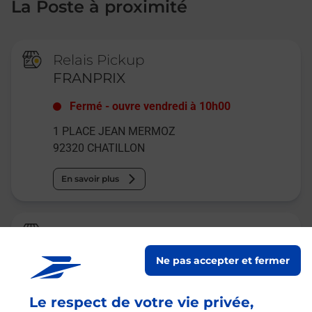
La Poste à proximité
Relais Pickup
FRANPRIX
Fermé
-
ouvre vendredi à
10h00
1 PLACE JEAN MERMOZ
92320
CHATILLON
En savoir plus
Relais Pickup
PLACE DES SERVICES
Ne pas accepter et fermer
Fermé
-
ouvre vendredi à
11h00
Le respect de votre vie privée,
13 PLACE JEAN MERMOZ