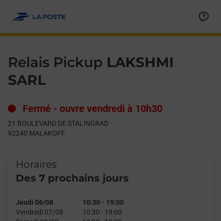
Le lien s'ouvre dans un nouvel onglet
Allez au contenu
Day of the Week
Get directions to Relais Pickup at 21 BOULEVARD DE STALIN
Hours
Relais Pickup
LAKSHMI
SARL
Fermé
-
ouvre vendredi à
10h30
21 BOULEVARD DE STALINGRAD
92240
MALAKOFF
Horaires
Des 7 prochains jours
Jeudi 06/08
10:30
-
19:00
Vendredi 07/08
10:30
-
19:00