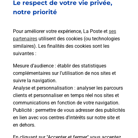
Le respect de votre vie privée,
notre priorité
Services
Pour améliorer votre expérience, La Poste et
ses
partenaires
utilisent des cookies (ou technologies
En savoir plus
En sa
similaires). Les finalités des cookies sont les
suivantes :
Ache
Mesure d’audience
: établir des statistiques
dent
sui
complémentaires sur l’utilisation de nos sites et
Vous
suivre la navigation.
uvez
de c
Analyse et personnalisation
: analyser les parcours
télé
clients et personnaliser en temps réel nos sites et
Post
communications en fonction de votre navigation.
Publicité
: permettre de vous adresser des publicités
En
en lien avec vos centres d’intérêts sur notre site et
Envoyer un colis
en dehors.
Vous souhaitez envoyer un colis depuis :
En cliquant sur "Accepter et fermer" vous acceptez