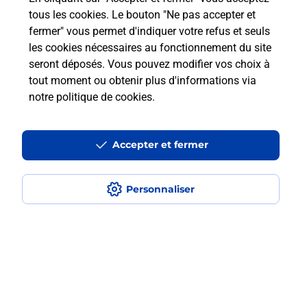
LEVALLOIS PERRET WILSON (92300) ? Découvrez
tous les cookies. Le bouton "Ne pas accepter et
toutes les solutions proposées par La Poste.
fermer" vous permet d'indiquer votre refus et seuls
les cookies nécessaires au fonctionnement du site
En savoir plus
seront déposés. Vous pouvez modifier vos choix à
tout moment ou obtenir plus d'informations via
notre politique de cookies
.
Questions fréquemment posées
Accepter et fermer
Quel est le prix d’une numérisation ?
Personnaliser
Où faire des numérisations à
proximité ?
Comment numériser un document ?