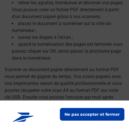
retirer les agrafes, trombones et décorner vos pages.
Vous pouvez créer un fichier PDF directement à partir
d'un document papier grâce à nos scanners :
placez le document à numériser sur la vitre du
numériseur ;
suivez les étapes à l'écran ;
quand la numérisation des pages est terminée vous
pouvez cliquer sur OK, sinon placez la prochaine page
dans le numériseur.
Scanner un document papier directement au format PDF
vous permet de gagner du temps. Vos scans papiers avec
nos imprimantes seront de qualité professionnelle et vous
pourrez récupérer votre scan A4 au format PDF sur votre
clé USB. Ensuite vous pouvez l'envoyer par mail après
avoir transféré vos documents numérisés sur votre
ordinateur.
Ne pas accepter et fermer
Le lien s'ouvre dans un nouvel onglet
Localiser les scanners à proximité