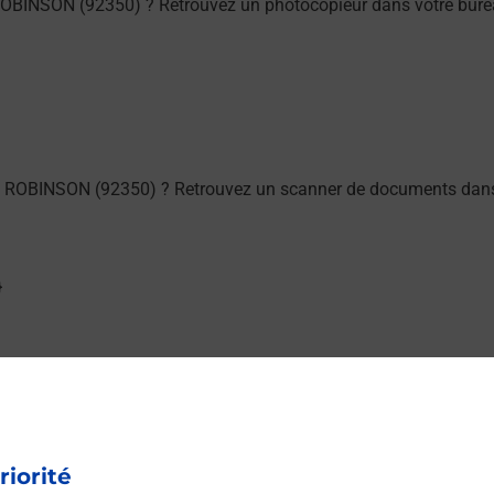
ROBINSON (92350) ? Retrouvez un photocopieur dans votre bure
S ROBINSON (92350) ? Retrouvez un scanner de documents dans 
ou à l’extérieur de votre domicile ? Découvrez les offres téléal
riorité