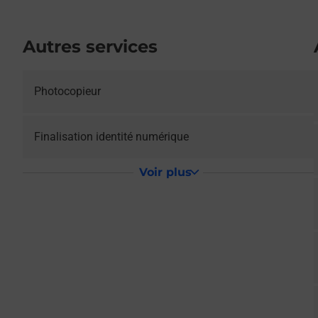
Autres services
Photocopieur
Le lien s'ouvre dans un nouvel onglet
Finalisation identité numérique
Voir plus