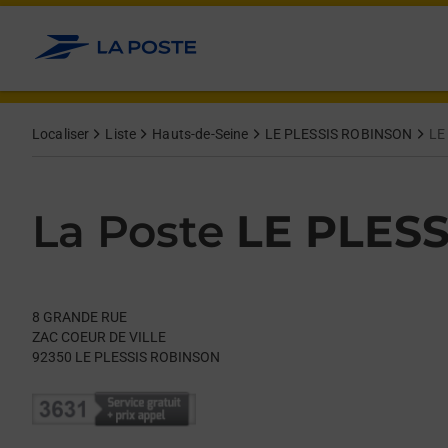
Le lien s'ouvre dans un nouvel onglet
Allez au contenu
Day of the Week
Get directions to La Poste at 8 GRANDE RUE LE PLESSIS ROBI
Hours
Localiser
Liste
Hauts-de-Seine
LE PLESSIS ROBINSON
LE
La Poste
LE PLES
8 GRANDE RUE
ZAC COEUR DE VILLE
92350
LE PLESSIS ROBINSON