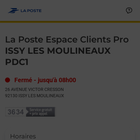
Le lien s'ouvre dans un nouvel onglet
Allez au contenu
Day of the Week
Get directions to La Poste Espace Clients Pro at 26 AVENUE
Hours
La Poste Espace Clients Pro
ISSY LES MOULINEAUX
PDC1
Fermé
-
jusqu'à
08h00
26 AVENUE VICTOR CRESSON
92130
ISSY LES MOULINEAUX
Horaires