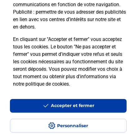
communications en fonction de votre navigation.
Publicité
: permettre de vous adresser des publicités
en lien avec vos centres d’intérêts sur notre site et
en dehors.
En cliquant sur "Accepter et fermer" vous acceptez
tous les cookies. Le bouton "Ne pas accepter et
La Poste à proximité
fermer" vous permet d'indiquer votre refus et seuls
les cookies nécessaires au fonctionnement du site
seront déposés. Vous pouvez modifier vos choix à
La Poste
tout moment ou obtenir plus d'informations via
ISSY CENTRE
notre politique de cookies
.
Fermeture Temporaire
Accepter et fermer
26 AVENUE VICTOR CRESSON
92130
ISSY LES MOULINEAUX
Personnaliser
En savoir plus