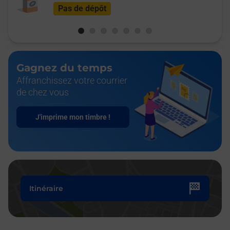
Pas de dépôt
Gagnez du temps
Affranchissez votre courrier
de chez vous
J'imprime mon timbre !
Itinéraire