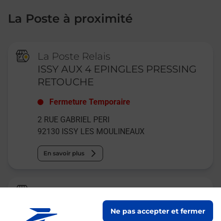
La Poste à proximité
La Poste Relais
ISSY AUX 4 EPINGLES PRESSING
RETOUCHE
Fermeture Temporaire
2 RUE GABRIEL PERI
92130
ISSY LES MOULINEAUX
En savoir plus
La Poste
ISSY CENTRE
Ne pas accepter et fermer