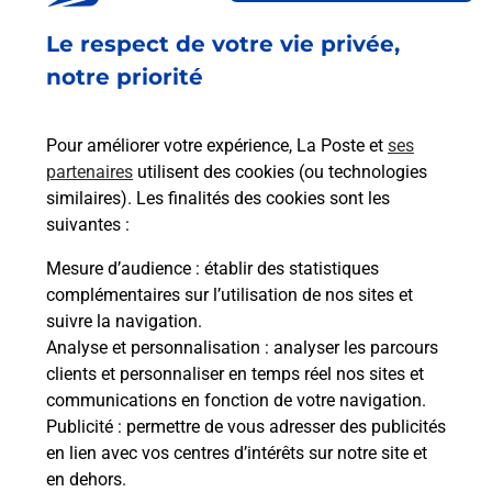
Fermeture Temporaire
Le respect de votre vie privée,
26 AVENUE VICTOR CRESSON
92130
ISSY LES MOULINEAUX
notre priorité
En savoir plus
Pour améliorer votre expérience, La Poste et
ses
partenaires
utilisent des cookies (ou technologies
Malin !
similaires). Les finalités des cookies sont les
suivantes :
La Poste
Mesure d’audience
: établir des statistiques
en ligne
complémentaires sur l’utilisation de nos sites et
suivre la navigation.
Ouvert 24h/24
Analyse et personnalisation
: analyser les parcours
clients et personnaliser en temps réel nos sites et
En savoir plus
communications en fonction de votre navigation.
Publicité
: permettre de vous adresser des publicités
en lien avec vos centres d’intérêts sur notre site et
Recherchez un autre point de contact
en dehors.