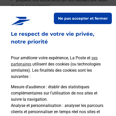
dossier, par exemple) ;
retirer les agrafes, trombones et décorner vos pages.
Ne pas accepter et fermer
Le lien s'ouvre dans un nouvel onglet
En savoir plus
Le respect de votre vie privée,
notre priorité
Services
Pour améliorer votre expérience, La Poste et
ses
partenaires
utilisent des cookies (ou technologies
En savoir plus
En sa
similaires). Les finalités des cookies sont les
suivantes :
Ache
Mesure d’audience
: établir des statistiques
dent
sui
complémentaires sur l’utilisation de nos sites et
e
Vous
suivre la navigation.
de c
Analyse et personnalisation
: analyser les parcours
télé
clients et personnaliser en temps réel nos sites et
Post