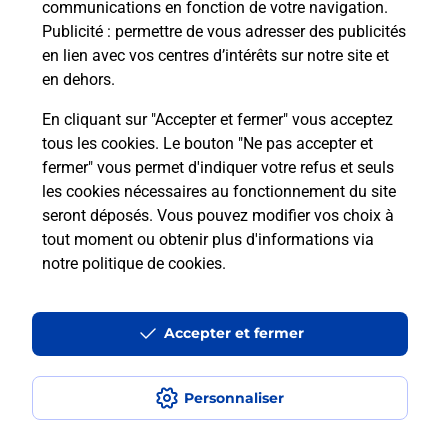
communications en fonction de votre navigation.
Publicité
: permettre de vous adresser des publicités
En
en lien avec vos centres d’intérêts sur notre site et
Envoyer un colis
en dehors.
Vous souhaitez envoyer un colis depuis :
En cliquant sur "Accepter et fermer" vous acceptez
COURBEVOIE BECON (92400) ? Découvrez toutes
tous les cookies. Le bouton "Ne pas accepter et
les solutions proposées par La Poste.
fermer" vous permet d'indiquer votre refus et seuls
les cookies nécessaires au fonctionnement du site
En savoir plus
seront déposés. Vous pouvez modifier vos choix à
tout moment ou obtenir plus d'informations via
notre politique de cookies
.
Questions fréquemment posées
Accepter et fermer
Quel est le prix d’une photocopie ?
Personnaliser
Où faire des photocopies à proximité