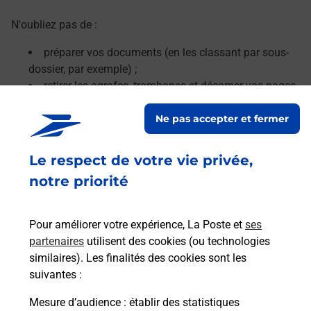
N'oubliez pas de :
préparer vos documents (en les classant par sous-
dossier, par exemple) ;
retirer les agrafes, trombones et décorner vos pages.
Ne pas accepter et fermer
Le lien s'ouvre dans un nouvel onglet
En savoir plus
Le respect de votre vie privée,
notre priorité
Services
Pour améliorer votre expérience, La Poste et
ses
En savoir plus
En sa
partenaires
utilisent des cookies (ou technologies
similaires). Les finalités des cookies sont les
suivantes :
à
Ache
dent
sui
sée
Mesure d’audience
: établir des statistiques
Vous