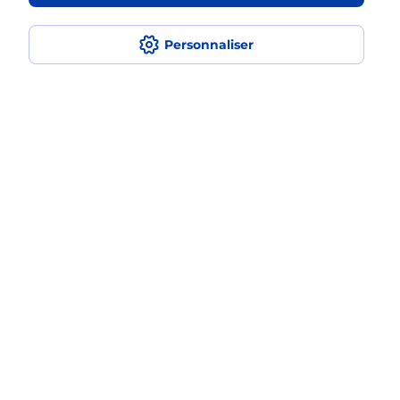
Quel est le prix d’une photocopie ?
Personnaliser
Où faire des photocopies à proximité
?
Comment faire des photocopies ?
Localiser
Liste
Hauts-de-Seine
COURBEVOIE
COURBEVOIE ARISTIDE BRIAND
Photocopier
Plan du site
Accessibilité : partiellement conforme