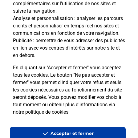
complémentaires sur l’utilisation de nos sites et
de c
suivre la navigation.
télé
Analyse et personnalisation
: analyser les parcours
Post
clients et personnaliser en temps réel nos sites et
communications en fonction de votre navigation.
En
Publicité
: permettre de vous adresser des publicités
Envoyer un colis
en lien avec vos centres d’intérêts sur notre site et
Vous souhaitez envoyer un colis depuis :
en dehors.
COURBEVOIE ARISTIDE BRIAND (92400) ?
En cliquant sur "Accepter et fermer" vous acceptez
Découvrez toutes les solutions proposées par La
tous les cookies. Le bouton "Ne pas accepter et
Poste.
fermer" vous permet d'indiquer votre refus et seuls
les cookies nécessaires au fonctionnement du site
En savoir plus
seront déposés. Vous pouvez modifier vos choix à
tout moment ou obtenir plus d'informations via
notre politique de cookies
.
Questions fréquemment posées
Accepter et fermer