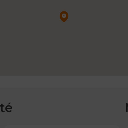
Pin de la carte
té