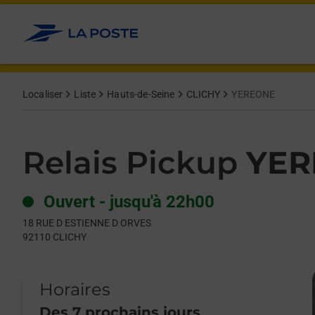
Le lien s'ouvre dans un nouvel onglet
Allez au contenu
Day of the Week
Get directions to Relais Pickup at 18 RUE D ESTIENNE D ORVES
Hours
Localiser
Liste
Hauts-de-Seine
CLICHY
YEREONE
Relais Pickup
YER
Ouvert
-
jusqu'à
22h00
18 RUE D ESTIENNE D ORVES
92110
CLICHY
Horaires
Des 7 prochains jours