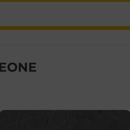
 CLICHY,
EONE