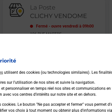
La Poste
CLICHY VENDOME
Fermé
-
ouvre vendredi à
09h00
106 RUE MARTRE
92110
CLICHY
riorité
En savoir plus
es
utilisent des cookies (ou technologies similaires). Les finalité
es sur l’utilisation de nos sites et suivre la navigation.
s et personnaliser en temps réel nos sites et communications en 
n avec vos centres d’intérêts sur notre site et en dehors.
Recherchez un autre point de contact
s cookies. Le bouton "Ne pas accepter et fermer" vous permet d'i
fier vos choix à tout moment ou obtenir plus d'informations vi