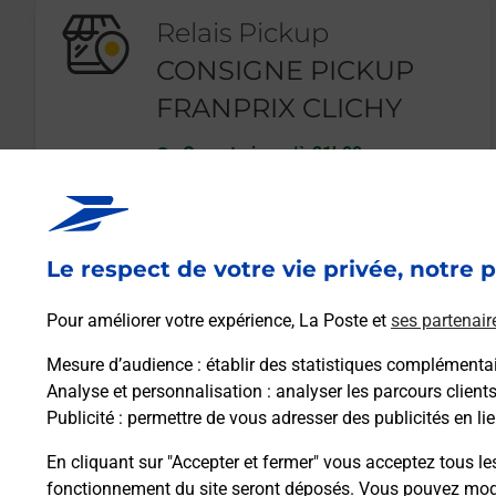
Relais Pickup
CONSIGNE PICKUP
FRANPRIX CLICHY
Ouvert
-
jusqu'à
21h00
13 RUE D ESTIENNE D ORVES
92110
CLICHY
Le respect de votre vie privée, notre p
En savoir plus
Pour améliorer votre expérience, La Poste et
ses partenair
Mesure d’audience
: établir des statistiques complémentair
Analyse et personnalisation
: analyser les parcours client
Publicité
: permettre de vous adresser des publicités en lie
En cliquant sur "Accepter et fermer" vous acceptez tous le
fonctionnement du site seront déposés. Vous pouvez modi