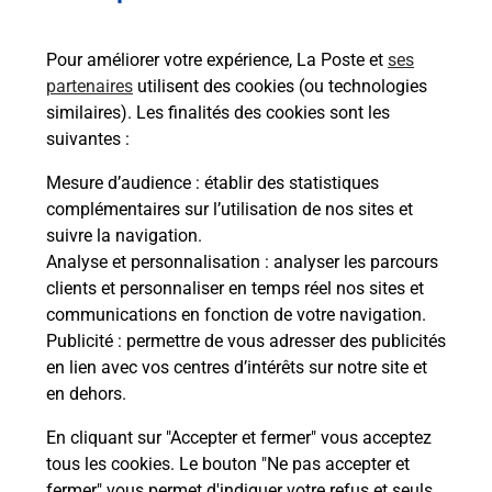
92110
CLICHY
Pour améliorer votre expérience, La Poste et
ses
En savoir plus
partenaires
utilisent des cookies (ou technologies
similaires). Les finalités des cookies sont les
Malin !
suivantes :
Mesure d’audience
: établir des statistiques
La Poste
complémentaires sur l’utilisation de nos sites et
en ligne
suivre la navigation.
Analyse et personnalisation
: analyser les parcours
Ouvert 24h/24
clients et personnaliser en temps réel nos sites et
communications en fonction de votre navigation.
En savoir plus
Publicité
: permettre de vous adresser des publicités
en lien avec vos centres d’intérêts sur notre site et
en dehors.
Recherchez un autre point de contact
En cliquant sur "Accepter et fermer" vous acceptez
tous les cookies. Le bouton "Ne pas accepter et
fermer" vous permet d'indiquer votre refus et seuls