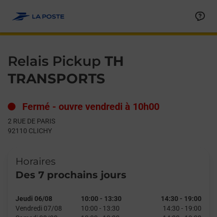
Le lien s'ouvre dans un nouvel onglet
Allez au contenu
Day of the Week
Get directions to Relais Pickup at 2 RUE DE PARIS CLICHY,
Hours
Relais Pickup
TH
TRANSPORTS
Fermé
-
ouvre vendredi à
10h00
2 RUE DE PARIS
92110
CLICHY
Horaires
Des 7 prochains jours
Jeudi 06/08
10:00
-
13:30
14:30
-
19:00
Vendredi 07/08
10:00
-
13:30
14:30
-
19:00