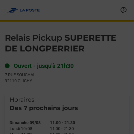
Le lien s'ouvre dans un nouvel onglet
Allez au contenu
Day of the Week
Get directions to Relais Pickup at 7 RUE SOUCHAL CLICHY,
Hours
Relais Pickup
SUPERETTE
DE LONGPERRIER
Ouvert
-
jusqu'à
21h30
7 RUE SOUCHAL
92110
CLICHY
Horaires
Des 7 prochains jours
Dimanche 09/08
11:00
-
21:30
Lundi 10/08
11:00
-
21:30