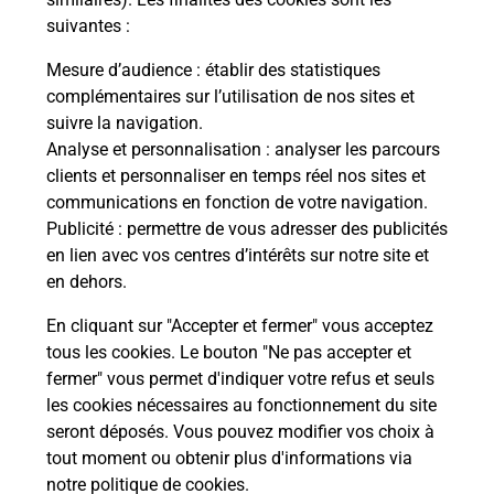
suivantes :
La Poste
Mesure d’audience
: établir des statistiques
en ligne
complémentaires sur l’utilisation de nos sites et
suivre la navigation.
Ouvert 24h/24
Analyse et personnalisation
: analyser les parcours
clients et personnaliser en temps réel nos sites et
En savoir plus
communications en fonction de votre navigation.
Publicité
: permettre de vous adresser des publicités
en lien avec vos centres d’intérêts sur notre site et
Recherchez un autre point de contact
en dehors.
En cliquant sur "Accepter et fermer" vous acceptez
tous les cookies. Le bouton "Ne pas accepter et
Localiser
Liste
Hauts-de-Seine
CLICHY
fermer" vous permet d'indiquer votre refus et seuls
SUPERETTE DE LONGPERRIER
les cookies nécessaires au fonctionnement du site
seront déposés. Vous pouvez modifier vos choix à
tout moment ou obtenir plus d'informations via
notre politique de cookies
.