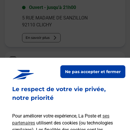
Ouvert
-
jusqu'à
21h00
5 RUE MADAME DE SANZILLON
92110
CLICHY
En savoir plus
Relais Pickup
SUPERMARCHE CLICHY
Ne pas accepter et fermer
Ouvert
-
jusqu'à
22h00
Le respect de votre vie privée,
22 RUE MORICE
92110
CLICHY
notre priorité
En savoir plus
Pour améliorer votre expérience, La Poste et
ses
partenaires
utilisent des cookies (ou technologies
Malin !
similaires). Les finalités des cookies sont les