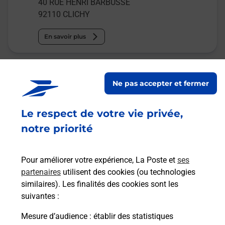
40 RUE HENRI BARBUSSE
92110
CLICHY
En savoir plus
Relais Pickup
Ne pas accepter et fermer
OPTIQUE AUDITION
Fermé
-
ouvre dimanche à
10h00
Le respect de votre vie privée,
37 BOULEVARD JEAN JAURES
notre priorité
92110
CLICHY
Pour améliorer votre expérience, La Poste et
ses
En savoir plus
partenaires
utilisent des cookies (ou technologies
similaires). Les finalités des cookies sont les
Malin !
suivantes :
Mesure d’audience
: établir des statistiques
La Poste