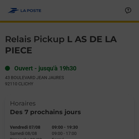
Le lien s'ouvre dans un nouvel onglet
Allez au contenu
Day of the Week
Get directions to Relais Pickup at 43 BOULEVARD JEAN JAURE
Hours
Relais Pickup
L AS DE LA
PIECE
Ouvert
-
jusqu'à
19h30
43 BOULEVARD JEAN JAURES
92110
CLICHY
Horaires
Des 7 prochains jours
Vendredi 07/08
09:00
-
19:30
Samedi 08/08
09:00
-
17:00