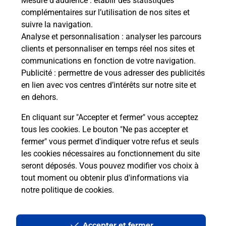
Mesure d’audience
: établir des statistiques
complémentaires sur l’utilisation de nos sites et
Vous cherchez une téléassistance, téléalarme dans
suivre la navigation.
la commune Clichy ?
Analyse et personnalisation
: analyser les parcours
Découvrez nos offres.
clients et personnaliser en temps réel nos sites et
communications en fonction de votre navigation.
En savoir plus
Publicité
: permettre de vous adresser des publicités
en lien avec vos centres d’intérêts sur notre site et
en dehors.
En cliquant sur "Accepter et fermer" vous acceptez
tous les cookies. Le bouton "Ne pas accepter et
Localiser
Liste
Liste - examen code de la route
Hauts-de-Seine - examen code de la route
fermer" vous permet d'indiquer votre refus et seuls
Clichy - examen code de la route
les cookies nécessaires au fonctionnement du site
seront déposés. Vous pouvez modifier vos choix à
tout moment ou obtenir plus d'informations via
notre politique de cookies
.
Plan du site
Accessibilité : partiellement conforme
Accepter et fermer