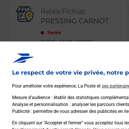
Relais Pickup
PRESSING CARNOT
Fermé
22 RUE LAZARE CARNOT
92140
CLAMART
Le respect de votre vie privée, notre p
En savoir plus
Pour améliorer votre expérience, La Poste et
ses partenair
Mesure d’audience
: établir des statistiques complémentair
Analyse et personnalisation
: analyser les parcours client
Publicité
: permettre de vous adresser des publicités en lie
En cliquant sur "Accepter et fermer" vous acceptez tous le