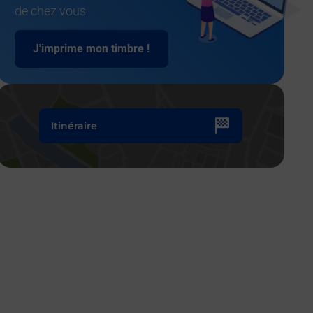
de chez vous
J'imprime mon timbre !
Itinéraire