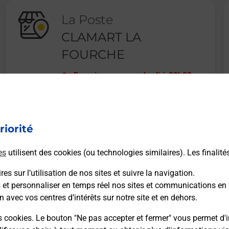
La Poste
CLAMART LA
FOURCHE
Fermé
-
ouvre vendredi à
09h00
1 RUE PIERRE BAUDRY
92140
CLAMART
riorité
En savoir plus
es
utilisent des cookies (ou technologies similaires). Les finalité
es sur l’utilisation de nos sites et suivre la navigation.
s et personnaliser en temps réel nos sites et communications en 
n avec vos centres d’intérêts sur notre site et en dehors.
Recherchez un autre point de contact
s cookies. Le bouton "Ne pas accepter et fermer" vous permet d'i