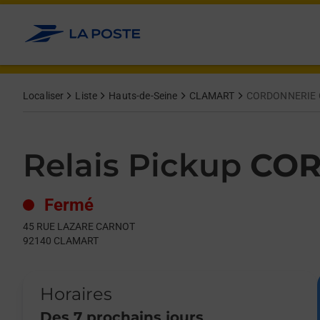
Le lien s'ouvre dans un nouvel onglet
Allez au contenu
Day of the Week
Get directions to Relais Pickup at 45 RUE LAZARE CARNOT CL
Hours
Localiser
Liste
Hauts-de-Seine
CLAMART
CORDONNERIE
Relais Pickup
COR
Fermé
45 RUE LAZARE CARNOT
92140
CLAMART
Horaires
Des 7 prochains jours