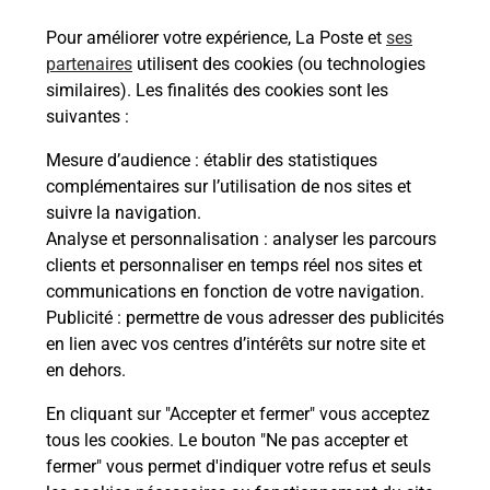
ou moto au Bureau La Poste - CHATILLON (92320)
Pour améliorer votre expérience, La Poste et
ses
? Découvrez l'offre proposée par La Poste.
partenaires
utilisent des cookies (ou technologies
similaires). Les finalités des cookies sont les
En savoir plus
Je réserve
suivantes :
En savoir plus
Mesure d’audience
: établir des statistiques
Permis Bateau
complémentaires sur l’utilisation de nos sites et
Vous cherchez à passer votre permis bateau à
suivre la navigation.
Châtillon (92320) ? Découvrez l'offre proposée par
Analyse et personnalisation
: analyser les parcours
La Poste.
clients et personnaliser en temps réel nos sites et
communications en fonction de votre navigation.
Publicité
En savoir plus
: permettre de vous adresser des publicités
en lien avec vos centres d’intérêts sur notre site et
en dehors.
Je réserve ma session
En cliquant sur "Accepter et fermer" vous acceptez
tous les cookies. Le bouton "Ne pas accepter et
fermer" vous permet d'indiquer votre refus et seuls
Localiser
Liste
Hauts-de-Seine
CHATILLON
CHATILLON