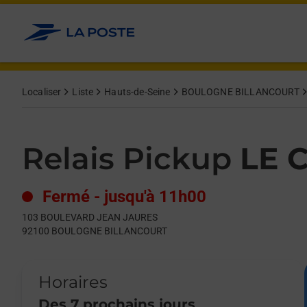
Le lien s'ouvre dans un nouvel onglet
Allez au contenu
Day of the Week
Get directions to Relais Pickup at 103 BOULEVARD JEAN JA
Hours
Localiser
Liste
Hauts-de-Seine
BOULOGNE BILLANCOURT
Relais Pickup
LE 
Fermé
-
jusqu'à
11h00
103 BOULEVARD JEAN JAURES
92100
BOULOGNE BILLANCOURT
Horaires
Des 7 prochains jours