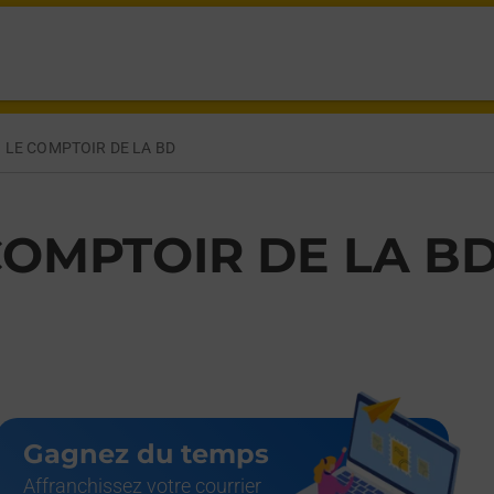
URES BOULOGNE BILLANCOURT,
LE COMPTOIR DE LA BD
COMPTOIR DE LA B
Gagnez du temps
Affranchissez votre courrier