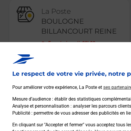
La Poste
BOULOGNE
BILLANCOURT REINE
Fermé
-
jusqu'à
09h00
79 B ROUTE DE LA REINE
92100
BOULOGNE BILLANCOURT
Le respect de votre vie privée, notre p
En savoir plus
Pour améliorer votre expérience, La Poste et
ses partenair
Mesure d’audience
: établir des statistiques complémentair
Analyse et personnalisation
: analyser les parcours client
Publicité
: permettre de vous adresser des publicités en lie
En cliquant sur "Accepter et fermer" vous acceptez tous le