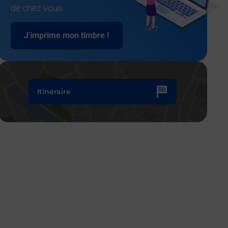
de chez vous
J'imprime mon timbre !
Itinéraire