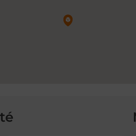
Pin de la carte
té