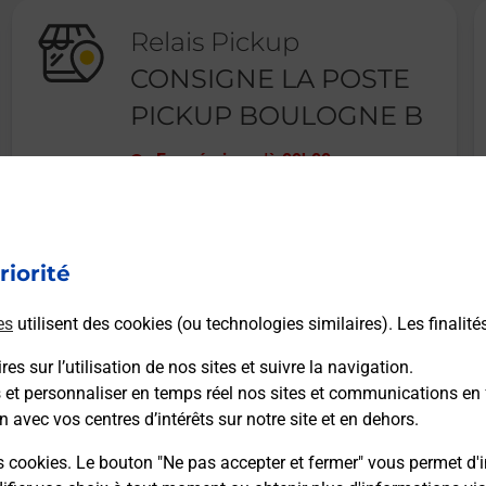
Relais Pickup
CONSIGNE LA POSTE
PICKUP BOULOGNE B
Fermé
-
jusqu'à
09h00
27 AVENUE ANDRE MORIZET
92100
BOULOGNE BILLANCOURT
riorité
En savoir plus
es
utilisent des cookies (ou technologies similaires). Les finalité
es sur l’utilisation de nos sites et suivre la navigation.
s et personnaliser en temps réel nos sites et communications en 
n avec vos centres d’intérêts sur notre site et en dehors.
Recherchez un autre point de contact
s cookies. Le bouton "Ne pas accepter et fermer" vous permet d'i