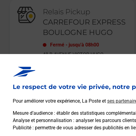
Relais Pickup
CARREFOUR EXPRESS
BOULOGNE HUGO
Fermé
-
jusqu'à
08h00
48 B AVENUE VICTOR HUGO
BIS
92100
BOULOGNE BILLANCOURT
Le respect de votre vie privée, notre p
En savoir plus
Pour améliorer votre expérience, La Poste et
ses partenair
Mesure d’audience
: établir des statistiques complémentair
Analyse et personnalisation
: analyser les parcours client
Publicité
: permettre de vous adresser des publicités en lie