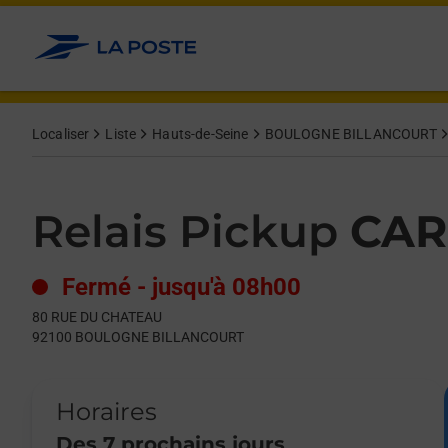
Le lien s'ouvre dans un nouvel onglet
Allez au contenu
Day of the Week
Get directions to Relais Pickup at 80 RUE DU CHATEAU BOUL
Hours
Localiser
Liste
Hauts-de-Seine
BOULOGNE BILLANCOURT
Relais Pickup
CAR
Fermé
-
jusqu'à
08h00
80 RUE DU CHATEAU
92100
BOULOGNE BILLANCOURT
Horaires
Des 7 prochains jours