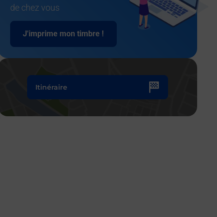
de chez vous
J'imprime mon timbre !
Itinéraire