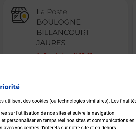
La Poste
BOULOGNE
BILLANCOURT
JAURES
Fermé
-
jusqu'à
09h00
7 BOULEVARD JEAN JAURES
92100
BOULOGNE BILLANCOURT
riorité
En savoir plus
es
utilisent des cookies (ou technologies similaires). Les finalité
es sur l’utilisation de nos sites et suivre la navigation.
s et personnaliser en temps réel nos sites et communications en 
n avec vos centres d’intérêts sur notre site et en dehors.
Recherchez un autre point de contact