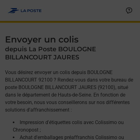
Allez au contenu
Afficher ou masquer la réponse
Afficher ou masquer la réponse
Afficher ou masquer la réponse
Envoyer un colis
depuis La Poste BOULOGNE
BILLANCOURT JAURES
Vous désirez envoyer un colis depuis BOULOGNE
BILLANCOURT 92100 ? Rendez-vous dans votre bureau de
poste BOULOGNE BILLANCOURT JAURES (92100), situé
dans le département de Hauts-de-Seine. En fonction de
votre besoin, nous vous conseillerons sur nos différentes
solutions d'affranchissement :
Impression d'étiquettes colis avec Colissimo ou
Chronopost ;
Achat d'emballages préaffranchis Colissimo ou