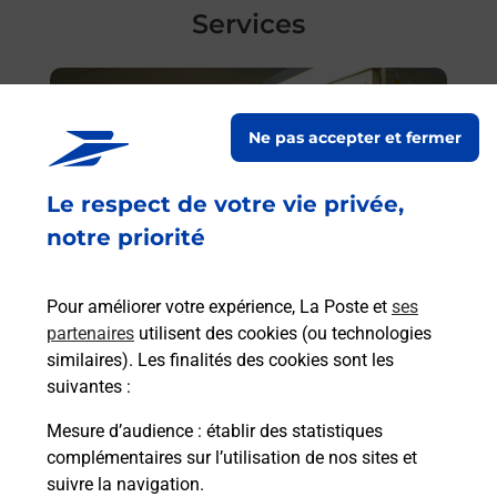
Services
En savoir plus
En sa
Ne pas accepter et fermer
Ach
dent
sui
Vous
Le respect de votre vie privée,
de c
notre priorité
de
télé
de P
(921
Pour améliorer votre expérience, La Poste et
ses
partenaires
utilisent des cookies (ou technologies
Acheter un iPhone neuf ou reconditionné
En
similaires). Les finalités des cookies sont les
suivantes :
Vous recherchez un smartphone pas cher proche
de chez vous ? Découvrez notre offre de
Mesure d’audience
: établir des statistiques
téléphones iPhone Apple dans vos bureaux de
complémentaires sur l’utilisation de nos sites et
Poste à BOULOGNE BILLANCOURT JAURES
suivre la navigation.
(92100) !