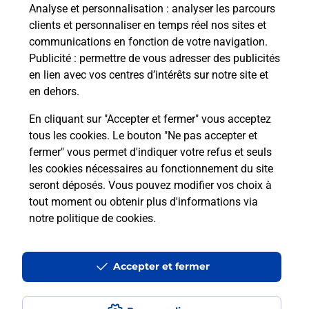
Analyse et personnalisation
: analyser les parcours
clients et personnaliser en temps réel nos sites et
En savoir plus
communications en fonction de votre navigation.
Publicité
: permettre de vous adresser des publicités
en lien avec vos centres d’intérêts sur notre site et
en dehors.
Questions fréquemment posées
En cliquant sur "Accepter et fermer" vous acceptez
tous les cookies. Le bouton "Ne pas accepter et
fermer" vous permet d'indiquer votre refus et seuls
Comment retourner un colis acheté
les cookies nécessaires au fonctionnement du site
en ligne depuis votre boîte aux lettres
seront déposés. Vous pouvez modifier vos choix à
?
tout moment ou obtenir plus d'informations via
notre politique de cookies
.
Comment envoyer un colis ou faire un
retour chez un e-commerçant sans se
déplacer ?
Accepter et fermer
Envoyer un petit colis au meilleur