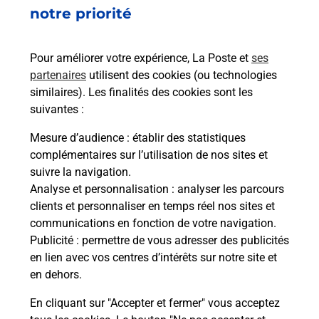
BOULOGNE BILLANCOURT H DE
notre priorité
VILLE
Pour améliorer votre expérience, La Poste et
ses
Fermé
-
ouvre lundi à
09h00
partenaires
utilisent des cookies (ou technologies
27 AVENUE ANDRE MORIZET
similaires). Les finalités des cookies sont les
92100
BOULOGNE BILLANCOURT
suivantes :
En savoir plus
Mesure d’audience
: établir des statistiques
complémentaires sur l’utilisation de nos sites et
suivre la navigation.
Malin !
Analyse et personnalisation
: analyser les parcours
clients et personnaliser en temps réel nos sites et
La Poste
communications en fonction de votre navigation.
en ligne
Publicité
: permettre de vous adresser des publicités
en lien avec vos centres d’intérêts sur notre site et
Ouvert 24h/24
en dehors.
En cliquant sur "Accepter et fermer" vous acceptez
En savoir plus