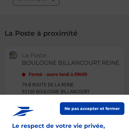
La Poste à proximité
La Poste
BOULOGNE BILLANCOURT REINE
Fermé
-
ouvre lundi à
09h00
79 B ROUTE DE LA REINE
92100
BOULOGNE BILLANCOURT
En savoir plus
Ne pas accepter et fermer
Le respect de votre vie privée,
La Poste