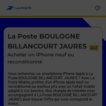
Le lien s'ouvre dans un nouvel onglet
Allez au contenu
Afficher ou masquer la réponse
Afficher ou masquer la réponse
Afficher ou masquer la réponse
Afficher ou masquer la réponse
Afficher ou masquer la réponse
Afficher ou masquer la réponse
Le lien s'ouvre dans un nouvel onglet
La Poste BOULOGNE
BILLANCOURT JAURES
Acheter un iPhone neuf ou
reconditionné
Vous recherchez un smartphone iPhone Apple à
La
Poste BOULOGNE BILLANCOURT JAURES
? Avec La
Poste Mobile, profitez d’un iPhone Apple neuf ou
reconditionné au meilleur prix avec un forfait mobile
adapté à vos besoins. Nos chargés de clientèle vous
accompagnent à
La Poste BOULOGNE BILLANCOURT
JAURES
pour trouver l’offre qui vous correspond le
mieux.