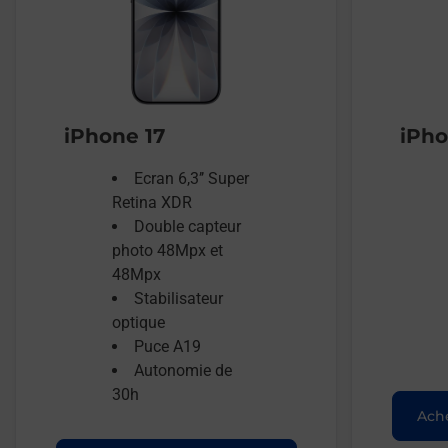
iPhone 17
iPho
Ecran 6,3’’ Super
Retina XDR
Double capteur
photo 48Mpx et
48Mpx
Stabilisateur
optique
Puce A19
Autonomie de
30h
Ache