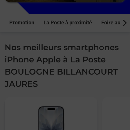
Promotion
La Poste à proximité
Foire aux q
Next
Nos meilleurs smartphones
iPhone Apple à La Poste
BOULOGNE BILLANCOURT
JAURES