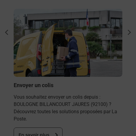
En savoir plus
En sa
Ach
dent
sui
Vous
de c
de
télé
de P
(921
Envoyer un colis
En
Vous souhaitez envoyer un colis depuis :
BOULOGNE BILLANCOURT JAURES (92100) ?
Découvrez toutes les solutions proposées par La
Poste.
En savoir plus