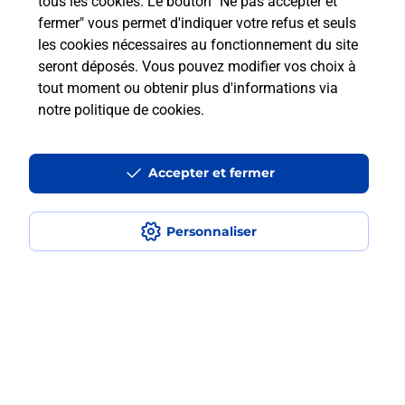
tous les cookies. Le bouton "Ne pas accepter et
fermer" vous permet d'indiquer votre refus et seuls
les cookies nécessaires au fonctionnement du site
Recherchez un autre point de contact
seront déposés. Vous pouvez modifier vos choix à
tout moment ou obtenir plus d'informations via
notre politique de cookies
.
Questions fréquemment posées
Accepter et fermer
Quel réseau utilise La Poste Mobile ?
Personnaliser
Est-ce que je peux garder mon
numéro de mobile gratuitement ?
Est-ce que je peux bénéficier de la 5G
avec La Poste Mobile ?